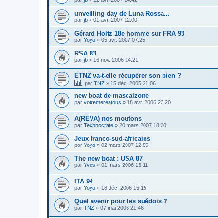
unveilling day de Luna Rossa...
par
jb
»
01 avr. 2007 12:00
Gérard Holtz 18e homme sur FRA 93
par
Yoyo
»
05 avr. 2007 07:25
RSA 83
par
jb
»
16 nov. 2006 14:21
ETNZ va-t-elle récupérer son bien ?
par
TNZ
»
15 déc. 2005 21:06
new boat de mascalzone
par
votremereatous
»
18 avr. 2006 23:20
A(REVA) nos moutons
par
Technocrate
»
20 mars 2007 18:30
Jeux franco-sud-africains
par
Yoyo
»
02 mars 2007 12:55
The new boat : USA 87
par
Yves
»
01 mars 2006 13:11
ITA 94
par
Yoyo
»
18 déc. 2006 15:15
Quel avenir pour les suédois ?
par
TNZ
»
07 mai 2006 21:46