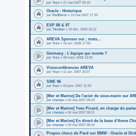
par
Yoyo
»
21 mai 2007 09:18
Oracle : Historique
par
RedBaron
»
19 mai 2007 17:30
ESP 88 & 97
par
Tiketitan
»
20 déc. 2006 16:12
AREVA Sponsor oui ; mais...
par
Yves
»
10 avr. 2006 17:50
Germany : L'équipe qui monte ?
par
Yves
»
08 mars 2006 13:05
Visioconférences AREVA
par
Yoyo
»
11 avr. 2007 20:07
SWE 96
par
Yoyo
»
03 janv. 2007 11:50
[Mer et Marine] De l'acier de sous-marin sur A
par
champo
»
04 mai 2007 08:19
[Mer et Marine] Yves Picard, en charge du part
par
champo
»
04 mai 2007 08:21
[Mer et Marine] En direct de la base d'Areva Ch
par
champo
»
04 mai 2007 08:16
Propos chocs de Pacé sur BMW - Oracle et Dic