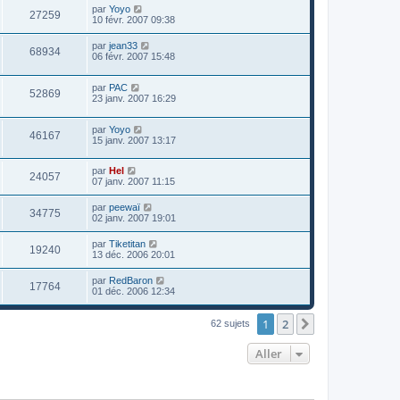
par
Yoyo
27259
10 févr. 2007 09:38
par
jean33
68934
06 févr. 2007 15:48
par
PAC
52869
23 janv. 2007 16:29
par
Yoyo
46167
15 janv. 2007 13:17
par
Hel
24057
07 janv. 2007 11:15
par
peewaï
34775
02 janv. 2007 19:01
par
Tiketitan
19240
13 déc. 2006 20:01
par
RedBaron
17764
01 déc. 2006 12:34
1
2
Suivant
62 sujets
Aller