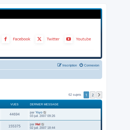
Inscription
Connexion
1
2
Suivant
62 sujets
VUES
DERNIER MESSAGE
par
Yoyo
44694
03 juil. 2007 09:26
par
Hel
155375
02 juil. 2007 18:44