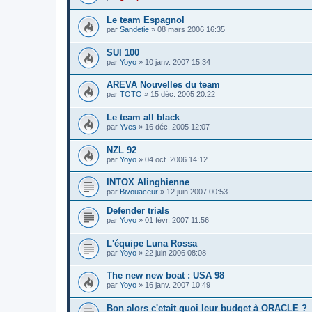
Le team Espagnol
par
Sandetie
»
08 mars 2006 16:35
SUI 100
par
Yoyo
»
10 janv. 2007 15:34
AREVA Nouvelles du team
par
TOTO
»
15 déc. 2005 20:22
Le team all black
par
Yves
»
16 déc. 2005 12:07
NZL 92
par
Yoyo
»
04 oct. 2006 14:12
INTOX Alinghienne
par
Bivouaceur
»
12 juin 2007 00:53
Defender trials
par
Yoyo
»
01 févr. 2007 11:56
L'équipe Luna Rossa
par
Yoyo
»
22 juin 2006 08:08
The new new boat : USA 98
par
Yoyo
»
16 janv. 2007 10:49
Bon alors c'etait quoi leur budget à ORACLE ?