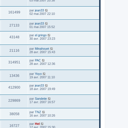
03 mai 2007 20:38
par
jean33
161499
02 mai 2007 22:10
par
jean33
27133
01 mai 2007 15:52
par
el gringo
43148
30 avr. 2007 23:23
par
Minahouet
21116
28 avr. 2007 15:43
par
PAC
314951
28 avr. 2007 12:36
par
Yoyo
13436
19 avr. 2007 11:10
par
jean33
412900
18 avr. 2007 19:49
par
Sandetie
229869
17 avr. 2007 16:57
par
TNZ
38058
16 avr. 2007 10:26
par
Hel
16727
12 avr. 2007 15:30