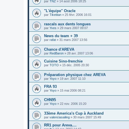
par
TNZ
»
14 août 2006 18:25
"L'équipe" Oracle
par
Tiketitan
»
25 févr. 2006 16:01
rascals aux dents longues
par
Yves
»
29 mars 2007 09:07
News du team + 39
par
rafat
»
31 mars 2007 13:56
Chance d'AREVA
par
RedBaron
»
28 avr. 2007 13:06
Cuisine Sino-frenchie
par
TOTO
»
15 déc. 2005 20:30
Préparation physique chez AREVA
par
Yoyo
»
19 avr. 2007 11:10
FRA 93
par
Yoyo
»
15 mai 2006 08:21
CHN95
par
Yoyo
»
22 nov. 2006 15:20
33ème America's Cup à Auckland
par
valenciasailing
»
30 mars 2007 15:49
RR1 pour Areva....
par
jb
»
12 avr. 2007 14:42