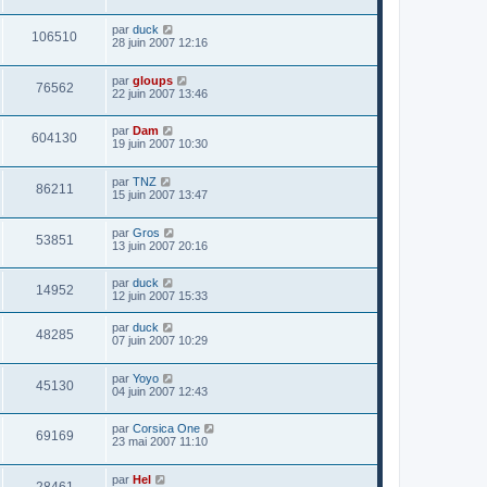
par
duck
106510
28 juin 2007 12:16
par
gloups
76562
22 juin 2007 13:46
par
Dam
604130
19 juin 2007 10:30
par
TNZ
86211
15 juin 2007 13:47
par
Gros
53851
13 juin 2007 20:16
par
duck
14952
12 juin 2007 15:33
par
duck
48285
07 juin 2007 10:29
par
Yoyo
45130
04 juin 2007 12:43
par
Corsica One
69169
23 mai 2007 11:10
par
Hel