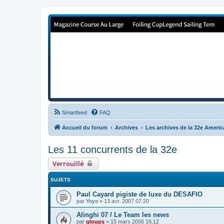
Forum de Cup In Europe
Le forum de l'America's Cup!
Smartfeed
FAQ
Accueil du forum
Archives
Les archives de la 32e Ameri
Les 11 concurrents de la 32e
Verrouillé
SUJETS
Paul Cayard pigiste de luxe du DESAFIO
par
Yoyo
»
13 avr. 2007 07:20
Alinghi 07 / Le Team les news
par
gloups
»
15 mars 2006 16:12