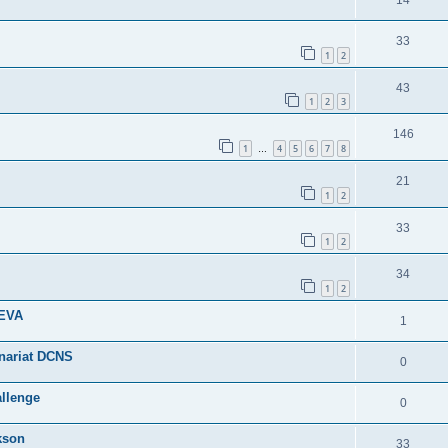
14
33
1
2
43
1
2
3
146
1
4
5
6
7
8
…
21
1
2
33
1
2
34
1
2
REVA
1
enariat DCNS
0
allenge
0
kson
33