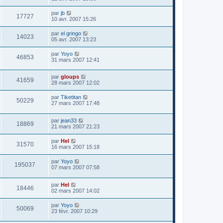
par
jb
17727
10 avr. 2007 15:26
par
el gringo
14023
05 avr. 2007 13:23
par
Yoyo
46853
31 mars 2007 12:41
par
gloups
41659
28 mars 2007 12:02
par
Tiketitan
50229
27 mars 2007 17:48
par
jean33
18869
21 mars 2007 21:23
par
Hel
31570
16 mars 2007 15:18
par
Yoyo
195037
07 mars 2007 07:58
par
Hel
18446
02 mars 2007 14:02
par
Yoyo
50069
23 févr. 2007 10:29