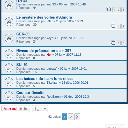
ITA 99
Dernier message par
jean33
«
06 févr. 2007 15:48
Réponses :
44
1
2
3
Le mystère des voiles d'Alinghi
Dernier message par
PAC
«
23 janv. 2007 16:29
Réponses :
30
1
2
GER-89
Dernier message par
Yoyo
«
15 janv. 2007 13:17
Réponses :
24
1
2
Niveau de préparation de + 39?
Dernier message par
Hel
«
07 janv. 2007 11:15
Réponses :
8
SUI 91
Dernier message par
peewaï
«
02 janv. 2007 19:01
Réponses :
16
Les bateaux du team luna rossa
Dernier message par
Tiketitan
«
13 déc. 2006 20:01
Réponses :
5
Couleur Desafio
Dernier message par
RedBaron
«
01 déc. 2006 12:34
Réponses :
4
Verrouillé
1
2
Suivant
62 sujets