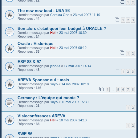
Réponses :
21
1
2
The new new boat : USA 98
Dernier message par
Corsica One
«
23 mai 2007 11:10
Réponses :
44
1
2
3
Bon alors c'etait quoi leur budget à ORACLE ?
Dernier message par
Hel
«
23 mai 2007 10:39
Réponses :
14
Oracle : Historique
Dernier message par
Hel
«
23 mai 2007 08:12
Réponses :
33
1
2
ESP 88 & 97
Dernier message par
jean33
«
17 mai 2007 14:14
Réponses :
43
1
2
3
AREVA Sponsor oui ; mais...
Dernier message par
Yoyo
«
14 mai 2007 10:19
Réponses :
146
1
5
6
7
8
…
Germany : L'équipe qui monte ?
Dernier message par
Yoyo
«
11 mai 2007 15:30
Réponses :
21
1
2
Visioconférences AREVA
Dernier message par
Hel
«
10 mai 2007 14:18
Réponses :
33
1
2
SWE 96