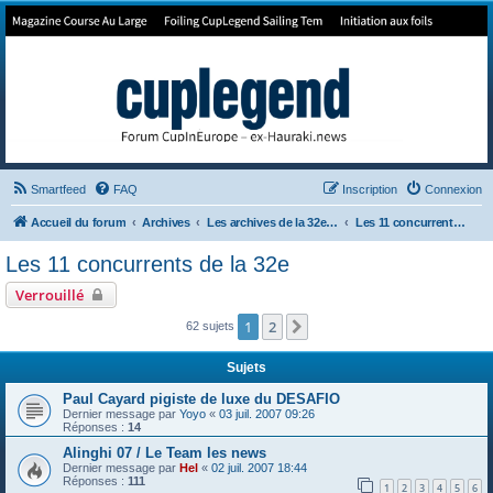
Forum de Cup In Europe
Le forum de l'America's Cup!
Smartfeed
FAQ
Inscription
Connexion
Accueil du forum
Archives
Les archives de la 32e America's Cup
Les 11 concurrents de la 32e
Les 11 concurrents de la 32e
Verrouillé
1
2
Suivant
62 sujets
Sujets
Paul Cayard pigiste de luxe du DESAFIO
Dernier message par
Yoyo
«
03 juil. 2007 09:26
Réponses :
14
Alinghi 07 / Le Team les news
Dernier message par
Hel
«
02 juil. 2007 18:44
Réponses :
111
1
2
3
4
5
6