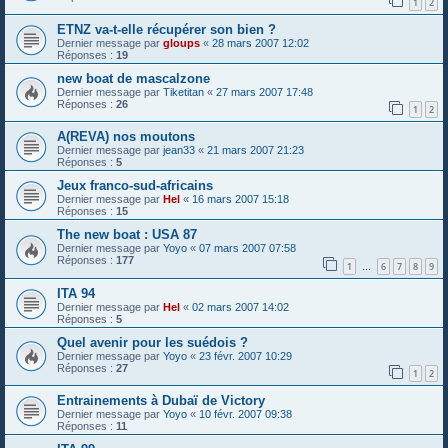
1
2
ETNZ va-t-elle récupérer son bien ?
Dernier message par
gloups
«
28 mars 2007 12:02
Réponses :
19
new boat de mascalzone
Dernier message par
Tiketitan
«
27 mars 2007 17:48
Réponses :
26
1
2
A(REVA) nos moutons
Dernier message par
jean33
«
21 mars 2007 21:23
Réponses :
5
Jeux franco-sud-africains
Dernier message par
Hel
«
16 mars 2007 15:18
Réponses :
15
The new boat : USA 87
Dernier message par
Yoyo
«
07 mars 2007 07:58
Réponses :
177
1
6
7
8
9
…
ITA 94
Dernier message par
Hel
«
02 mars 2007 14:02
Réponses :
5
Quel avenir pour les suédois ?
Dernier message par
Yoyo
«
23 févr. 2007 10:29
Réponses :
27
1
2
Entrainements à Dubaï de Victory
Dernier message par
Yoyo
«
10 févr. 2007 09:38
Réponses :
11