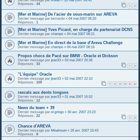
Dernier message par
erwan
«
10 mai 2007 00:41
Réponses :
34
1
2
[Mer et Marine] De l'acier de sous-marin sur AREVA
Dernier message par
bernardo
«
04 mai 2007 09:20
Réponses :
1
[Mer et Marine] Yves Picard, en charge du partenariat DCNS
Dernier message par
champo
«
04 mai 2007 08:21
[Mer et Marine] En direct de la base d'Areva Challenge
Dernier message par
champo
«
04 mai 2007 08:16
Propos chocs de Pacé sur BMW - Oracle et Dickson
Dernier message par
jean33
«
03 mai 2007 20:38
Réponses :
33
1
2
"L'équipe" Oracle
Dernier message par
jean33
«
02 mai 2007 22:10
Réponses :
109
1
2
3
4
5
6
rascals aux dents longues
Dernier message par
jean33
«
01 mai 2007 15:52
Réponses :
12
News du team + 39
Dernier message par
el gringo
«
30 avr. 2007 23:23
Réponses :
22
1
2
Chance d'AREVA
Dernier message par
Minahouet
«
28 avr. 2007 15:43
Réponses :
8