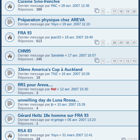
Cuisine Sino-frenchie
Dernier message par
PAC
«
28 avr. 2007 12:36
Réponses :
389
1
17
18
19
20
…
Préparation physique chez AREVA
Dernier message par
Yoyo
«
19 avr. 2007 11:10
FRA 93
Dernier message par
jean33
«
18 avr. 2007 19:49
Réponses :
613
1
28
29
30
31
…
CHN95
Dernier message par
Sandetie
«
17 avr. 2007 16:57
Réponses :
245
1
10
11
12
13
…
33ème America's Cup à Auckland
Dernier message par
TNZ
«
16 avr. 2007 10:26
Réponses :
19
RR1 pour Areva....
Dernier message par
Hel
«
12 avr. 2007 15:30
Réponses :
3
unveilling day de Luna Rossa...
Dernier message par
jb
«
10 avr. 2007 15:26
Réponses :
4
Gérard Holtz 18e homme sur FRA 93
Dernier message par
el gringo
«
05 avr. 2007 13:23
Réponses :
1
RSA 83
Dernier message par
Yoyo
«
31 mars 2007 12:41
Réponses :
24