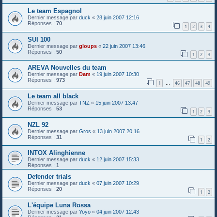
Le team Espagnol
Dernier message par
duck
«
28 juin 2007 12:16
Réponses :
70
1
2
3
4
SUI 100
Dernier message par
gloups
«
22 juin 2007 13:46
Réponses :
50
1
2
3
AREVA Nouvelles du team
Dernier message par
Dam
«
19 juin 2007 10:30
Réponses :
973
1
46
47
48
49
…
Le team all black
Dernier message par
TNZ
«
15 juin 2007 13:47
Réponses :
53
1
2
3
NZL 92
Dernier message par
Gros
«
13 juin 2007 20:16
Réponses :
31
1
2
INTOX Alinghienne
Dernier message par
duck
«
12 juin 2007 15:33
Réponses :
1
Defender trials
Dernier message par
duck
«
07 juin 2007 10:29
Réponses :
20
1
2
L'équipe Luna Rossa
Dernier message par
Yoyo
«
04 juin 2007 12:43