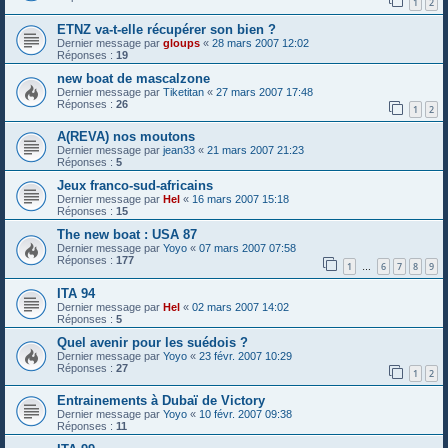
1
2
ETNZ va-t-elle récupérer son bien ?
Dernier message par
gloups
«
28 mars 2007 12:02
Réponses :
19
new boat de mascalzone
Dernier message par
Tiketitan
«
27 mars 2007 17:48
Réponses :
26
1
2
A(REVA) nos moutons
Dernier message par
jean33
«
21 mars 2007 21:23
Réponses :
5
Jeux franco-sud-africains
Dernier message par
Hel
«
16 mars 2007 15:18
Réponses :
15
The new boat : USA 87
Dernier message par
Yoyo
«
07 mars 2007 07:58
Réponses :
177
1
6
7
8
9
…
ITA 94
Dernier message par
Hel
«
02 mars 2007 14:02
Réponses :
5
Quel avenir pour les suédois ?
Dernier message par
Yoyo
«
23 févr. 2007 10:29
Réponses :
27
1
2
Entrainements à Dubaï de Victory
Dernier message par
Yoyo
«
10 févr. 2007 09:38
Réponses :
11