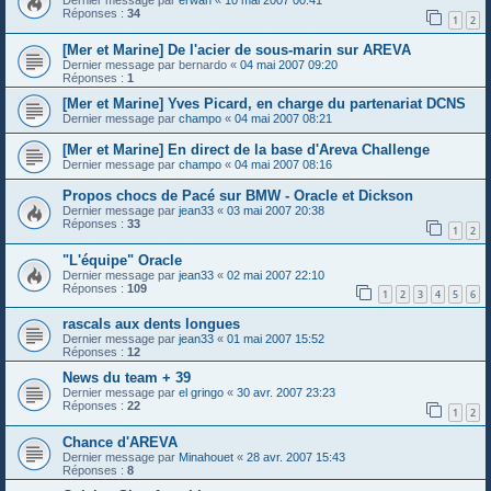
Dernier message par
erwan
«
10 mai 2007 00:41
Réponses :
34
1
2
[Mer et Marine] De l'acier de sous-marin sur AREVA
Dernier message par
bernardo
«
04 mai 2007 09:20
Réponses :
1
[Mer et Marine] Yves Picard, en charge du partenariat DCNS
Dernier message par
champo
«
04 mai 2007 08:21
[Mer et Marine] En direct de la base d'Areva Challenge
Dernier message par
champo
«
04 mai 2007 08:16
Propos chocs de Pacé sur BMW - Oracle et Dickson
Dernier message par
jean33
«
03 mai 2007 20:38
Réponses :
33
1
2
"L'équipe" Oracle
Dernier message par
jean33
«
02 mai 2007 22:10
Réponses :
109
1
2
3
4
5
6
rascals aux dents longues
Dernier message par
jean33
«
01 mai 2007 15:52
Réponses :
12
News du team + 39
Dernier message par
el gringo
«
30 avr. 2007 23:23
Réponses :
22
1
2
Chance d'AREVA
Dernier message par
Minahouet
«
28 avr. 2007 15:43
Réponses :
8