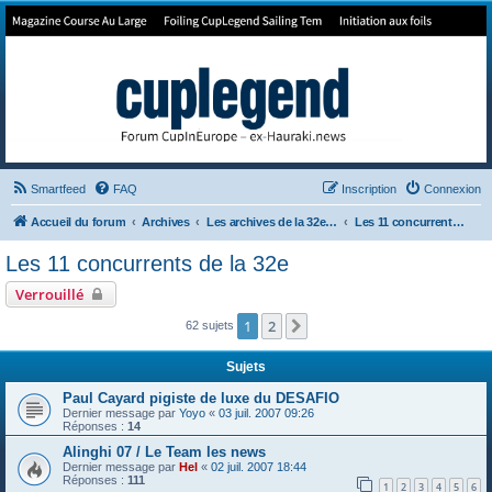
Forum de Cup In Europe
Le forum de l'America's Cup!
Smartfeed
FAQ
Inscription
Connexion
Accueil du forum
Archives
Les archives de la 32e America's Cup
Les 11 concurrents de la 32e
Les 11 concurrents de la 32e
Verrouillé
1
2
Suivant
62 sujets
Sujets
Paul Cayard pigiste de luxe du DESAFIO
Dernier message par
Yoyo
«
03 juil. 2007 09:26
Réponses :
14
Alinghi 07 / Le Team les news
Dernier message par
Hel
«
02 juil. 2007 18:44
Réponses :
111
1
2
3
4
5
6