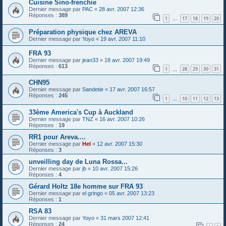
Cuisine Sino-frenchie
Dernier message par
PAC
«
28 avr. 2007 12:36
Réponses :
389
1
17
18
19
20
…
Préparation physique chez AREVA
Dernier message par
Yoyo
«
19 avr. 2007 11:10
FRA 93
Dernier message par
jean33
«
18 avr. 2007 19:49
Réponses :
613
1
28
29
30
31
…
CHN95
Dernier message par
Sandetie
«
17 avr. 2007 16:57
Réponses :
245
1
10
11
12
13
…
33ème America's Cup à Auckland
Dernier message par
TNZ
«
16 avr. 2007 10:26
Réponses :
19
RR1 pour Areva....
Dernier message par
Hel
«
12 avr. 2007 15:30
Réponses :
3
unveilling day de Luna Rossa...
Dernier message par
jb
«
10 avr. 2007 15:26
Réponses :
4
Gérard Holtz 18e homme sur FRA 93
Dernier message par
el gringo
«
05 avr. 2007 13:23
Réponses :
1
RSA 83
Dernier message par
Yoyo
«
31 mars 2007 12:41
Réponses :
24