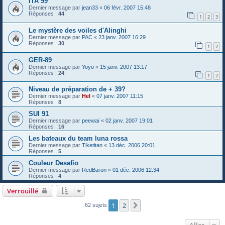
ITA 99
Dernier message par
jean33
«
06 févr. 2007 15:48
Réponses :
44
1
2
3
Le mystère des voiles d'Alinghi
Dernier message par
PAC
«
23 janv. 2007 16:29
Réponses :
30
1
2
GER-89
Dernier message par
Yoyo
«
15 janv. 2007 13:17
Réponses :
24
1
2
Niveau de préparation de + 39?
Dernier message par
Hel
«
07 janv. 2007 11:15
Réponses :
8
SUI 91
Dernier message par
peewaï
«
02 janv. 2007 19:01
Réponses :
16
Les bateaux du team luna rossa
Dernier message par
Tiketitan
«
13 déc. 2006 20:01
Réponses :
5
Couleur Desafio
Dernier message par
RedBaron
«
01 déc. 2006 12:34
Réponses :
4
Verrouillé
1
2
Suivant
62 sujets