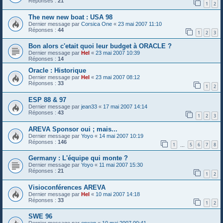
Réponses :
21
1
2
The new new boat : USA 98
Dernier message par
Corsica One
«
23 mai 2007 11:10
Réponses :
44
1
2
3
Bon alors c'etait quoi leur budget à ORACLE ?
Dernier message par
Hel
«
23 mai 2007 10:39
Réponses :
14
Oracle : Historique
Dernier message par
Hel
«
23 mai 2007 08:12
Réponses :
33
1
2
ESP 88 & 97
Dernier message par
jean33
«
17 mai 2007 14:14
Réponses :
43
1
2
3
AREVA Sponsor oui ; mais...
Dernier message par
Yoyo
«
14 mai 2007 10:19
Réponses :
146
1
5
6
7
8
…
Germany : L'équipe qui monte ?
Dernier message par
Yoyo
«
11 mai 2007 15:30
Réponses :
21
1
2
Visioconférences AREVA
Dernier message par
Hel
«
10 mai 2007 14:18
Réponses :
33
1
2
SWE 96