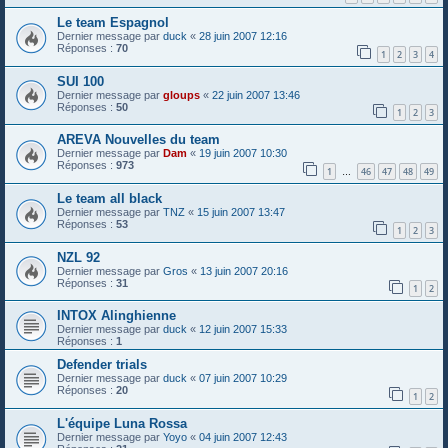
Le team Espagnol
Dernier message par
duck
«
28 juin 2007 12:16
Réponses :
70
1
2
3
4
SUI 100
Dernier message par
gloups
«
22 juin 2007 13:46
Réponses :
50
1
2
3
AREVA Nouvelles du team
Dernier message par
Dam
«
19 juin 2007 10:30
Réponses :
973
1
46
47
48
49
…
Le team all black
Dernier message par
TNZ
«
15 juin 2007 13:47
Réponses :
53
1
2
3
NZL 92
Dernier message par
Gros
«
13 juin 2007 20:16
Réponses :
31
1
2
INTOX Alinghienne
Dernier message par
duck
«
12 juin 2007 15:33
Réponses :
1
Defender trials
Dernier message par
duck
«
07 juin 2007 10:29
Réponses :
20
1
2
L'équipe Luna Rossa
Dernier message par
Yoyo
«
04 juin 2007 12:43