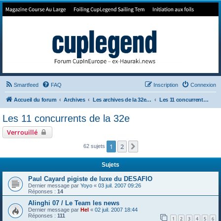
Forum de Cup In Europe
Le forum de l'America's Cup!
Smartfeed
FAQ
Inscription
Connexion
Accueil du forum
Archives
Les archives de la 32e America's Cup
Les 11 concurrents de la 32e
Les 11 concurrents de la 32e
Verrouillé
1
2
Suivant
62 sujets
Sujets
Paul Cayard pigiste de luxe du DESAFIO
Dernier message par
Yoyo
«
03 juil. 2007 09:26
Réponses :
14
Alinghi 07 / Le Team les news
Dernier message par
Hel
«
02 juil. 2007 18:44
Réponses :
111
1
2
3
4
5
6