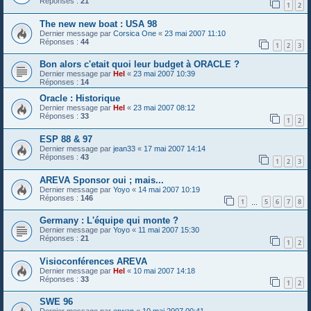
Réponses :
21
1
2
The new new boat : USA 98
Dernier message par
Corsica One
«
23 mai 2007 11:10
Réponses :
44
1
2
3
Bon alors c'etait quoi leur budget à ORACLE ?
Dernier message par
Hel
«
23 mai 2007 10:39
Réponses :
14
Oracle : Historique
Dernier message par
Hel
«
23 mai 2007 08:12
Réponses :
33
1
2
ESP 88 & 97
Dernier message par
jean33
«
17 mai 2007 14:14
Réponses :
43
1
2
3
AREVA Sponsor oui ; mais...
Dernier message par
Yoyo
«
14 mai 2007 10:19
Réponses :
146
1
5
6
7
8
…
Germany : L'équipe qui monte ?
Dernier message par
Yoyo
«
11 mai 2007 15:30
Réponses :
21
1
2
Visioconférences AREVA
Dernier message par
Hel
«
10 mai 2007 14:18
Réponses :
33
1
2
SWE 96