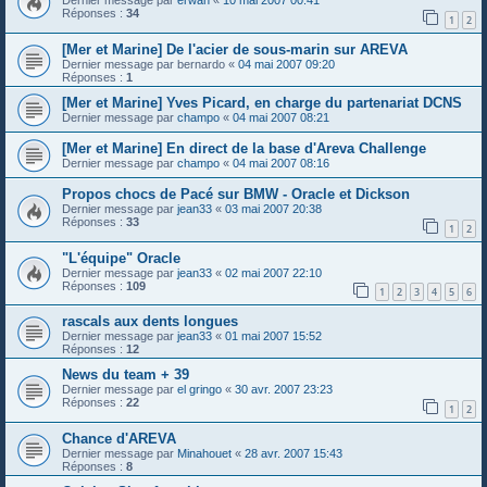
Dernier message par
erwan
«
10 mai 2007 00:41
Réponses :
34
1
2
[Mer et Marine] De l'acier de sous-marin sur AREVA
Dernier message par
bernardo
«
04 mai 2007 09:20
Réponses :
1
[Mer et Marine] Yves Picard, en charge du partenariat DCNS
Dernier message par
champo
«
04 mai 2007 08:21
[Mer et Marine] En direct de la base d'Areva Challenge
Dernier message par
champo
«
04 mai 2007 08:16
Propos chocs de Pacé sur BMW - Oracle et Dickson
Dernier message par
jean33
«
03 mai 2007 20:38
Réponses :
33
1
2
"L'équipe" Oracle
Dernier message par
jean33
«
02 mai 2007 22:10
Réponses :
109
1
2
3
4
5
6
rascals aux dents longues
Dernier message par
jean33
«
01 mai 2007 15:52
Réponses :
12
News du team + 39
Dernier message par
el gringo
«
30 avr. 2007 23:23
Réponses :
22
1
2
Chance d'AREVA
Dernier message par
Minahouet
«
28 avr. 2007 15:43
Réponses :
8