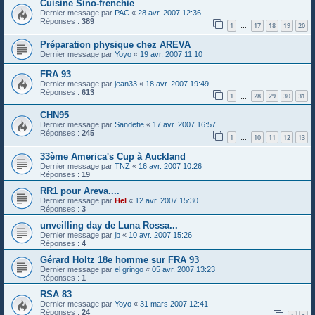
Cuisine Sino-frenchie
Dernier message par
PAC
«
28 avr. 2007 12:36
Réponses :
389
1
17
18
19
20
…
Préparation physique chez AREVA
Dernier message par
Yoyo
«
19 avr. 2007 11:10
FRA 93
Dernier message par
jean33
«
18 avr. 2007 19:49
Réponses :
613
1
28
29
30
31
…
CHN95
Dernier message par
Sandetie
«
17 avr. 2007 16:57
Réponses :
245
1
10
11
12
13
…
33ème America's Cup à Auckland
Dernier message par
TNZ
«
16 avr. 2007 10:26
Réponses :
19
RR1 pour Areva....
Dernier message par
Hel
«
12 avr. 2007 15:30
Réponses :
3
unveilling day de Luna Rossa...
Dernier message par
jb
«
10 avr. 2007 15:26
Réponses :
4
Gérard Holtz 18e homme sur FRA 93
Dernier message par
el gringo
«
05 avr. 2007 13:23
Réponses :
1
RSA 83
Dernier message par
Yoyo
«
31 mars 2007 12:41
Réponses :
24