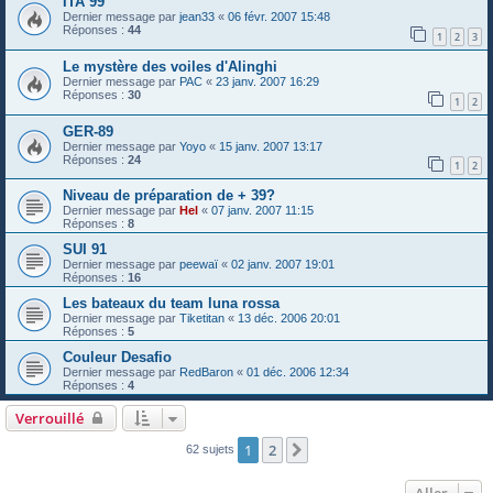
ITA 99
Dernier message par
jean33
«
06 févr. 2007 15:48
Réponses :
44
1
2
3
Le mystère des voiles d'Alinghi
Dernier message par
PAC
«
23 janv. 2007 16:29
Réponses :
30
1
2
GER-89
Dernier message par
Yoyo
«
15 janv. 2007 13:17
Réponses :
24
1
2
Niveau de préparation de + 39?
Dernier message par
Hel
«
07 janv. 2007 11:15
Réponses :
8
SUI 91
Dernier message par
peewaï
«
02 janv. 2007 19:01
Réponses :
16
Les bateaux du team luna rossa
Dernier message par
Tiketitan
«
13 déc. 2006 20:01
Réponses :
5
Couleur Desafio
Dernier message par
RedBaron
«
01 déc. 2006 12:34
Réponses :
4
Verrouillé
1
2
Suivant
62 sujets