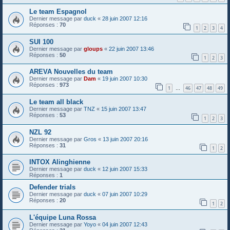
Le team Espagnol
Dernier message par
duck
«
28 juin 2007 12:16
Réponses :
70
1
2
3
4
SUI 100
Dernier message par
gloups
«
22 juin 2007 13:46
Réponses :
50
1
2
3
AREVA Nouvelles du team
Dernier message par
Dam
«
19 juin 2007 10:30
Réponses :
973
1
46
47
48
49
…
Le team all black
Dernier message par
TNZ
«
15 juin 2007 13:47
Réponses :
53
1
2
3
NZL 92
Dernier message par
Gros
«
13 juin 2007 20:16
Réponses :
31
1
2
INTOX Alinghienne
Dernier message par
duck
«
12 juin 2007 15:33
Réponses :
1
Defender trials
Dernier message par
duck
«
07 juin 2007 10:29
Réponses :
20
1
2
L'équipe Luna Rossa
Dernier message par
Yoyo
«
04 juin 2007 12:43