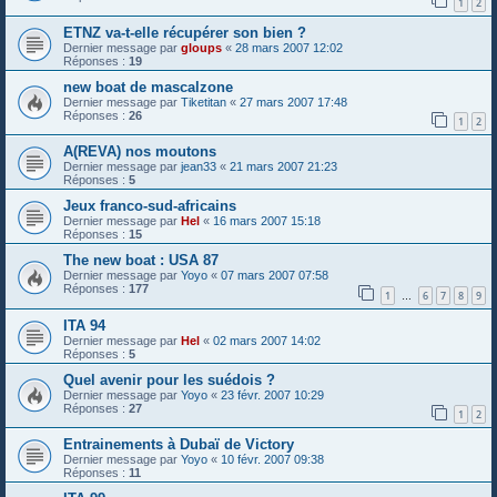
1
2
ETNZ va-t-elle récupérer son bien ?
Dernier message par
gloups
«
28 mars 2007 12:02
Réponses :
19
new boat de mascalzone
Dernier message par
Tiketitan
«
27 mars 2007 17:48
Réponses :
26
1
2
A(REVA) nos moutons
Dernier message par
jean33
«
21 mars 2007 21:23
Réponses :
5
Jeux franco-sud-africains
Dernier message par
Hel
«
16 mars 2007 15:18
Réponses :
15
The new boat : USA 87
Dernier message par
Yoyo
«
07 mars 2007 07:58
Réponses :
177
1
6
7
8
9
…
ITA 94
Dernier message par
Hel
«
02 mars 2007 14:02
Réponses :
5
Quel avenir pour les suédois ?
Dernier message par
Yoyo
«
23 févr. 2007 10:29
Réponses :
27
1
2
Entrainements à Dubaï de Victory
Dernier message par
Yoyo
«
10 févr. 2007 09:38
Réponses :
11