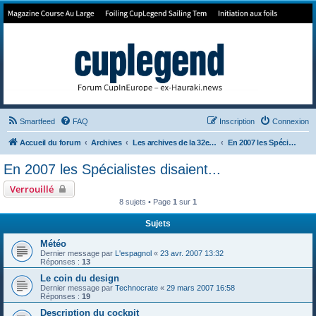
Forum de Cup In Europe
Le forum de l'America's Cup!
Smartfeed
FAQ
Inscription
Connexion
Accueil du forum
Archives
Les archives de la 32e America's Cup
En 2007 les Spécialistes disaient...
En 2007 les Spécialistes disaient...
Verrouillé
8 sujets • Page
1
sur
1
Sujets
Météo
Dernier message par
L'espagnol
«
23 avr. 2007 13:32
Réponses :
13
Le coin du design
Dernier message par
Technocrate
«
29 mars 2007 16:58
Réponses :
19
Description du cockpit