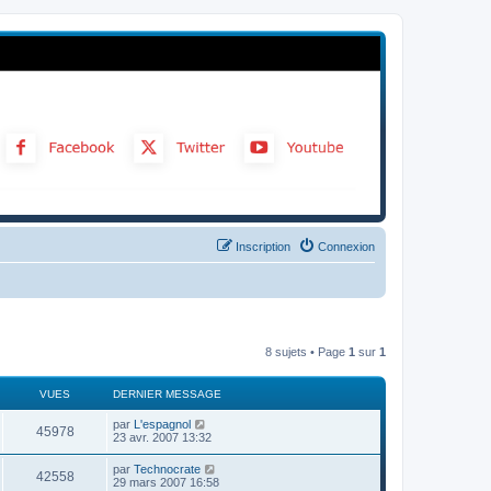
Inscription
Connexion
8 sujets • Page
1
sur
1
VUES
DERNIER MESSAGE
par
L'espagnol
45978
23 avr. 2007 13:32
par
Technocrate
42558
29 mars 2007 16:58