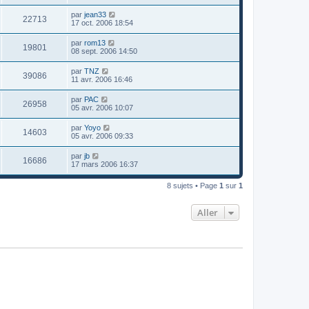
par
jean33
22713
17 oct. 2006 18:54
par
rom13
19801
08 sept. 2006 14:50
par
TNZ
39086
11 avr. 2006 16:46
par
PAC
26958
05 avr. 2006 10:07
par
Yoyo
14603
05 avr. 2006 09:33
par
jb
16686
17 mars 2006 16:37
8 sujets • Page
1
sur
1
Aller