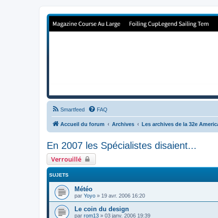
Forum de Cup In Europe
Le forum de l'America's Cup!
Smartfeed
FAQ
Accueil du forum
Archives
Les archives de la 32e Ameri
En 2007 les Spécialistes disaient...
Verrouillé
SUJETS
Météo
par
Yoyo
»
19 avr. 2006 16:20
Le coin du design
par
rom13
»
03 janv. 2006 19:39