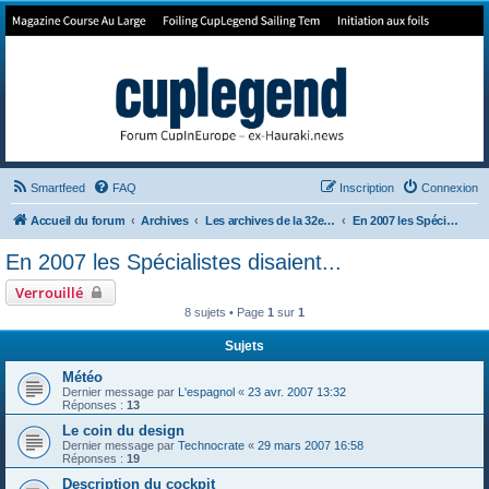
Forum de Cup In Europe
Le forum de l'America's Cup!
Smartfeed
FAQ
Inscription
Connexion
Accueil du forum
Archives
Les archives de la 32e America's Cup
En 2007 les Spécialistes disaient...
En 2007 les Spécialistes disaient...
Verrouillé
8 sujets • Page
1
sur
1
Sujets
Météo
Dernier message par
L'espagnol
«
23 avr. 2007 13:32
Réponses :
13
Le coin du design
Dernier message par
Technocrate
«
29 mars 2007 16:58
Réponses :
19
Description du cockpit