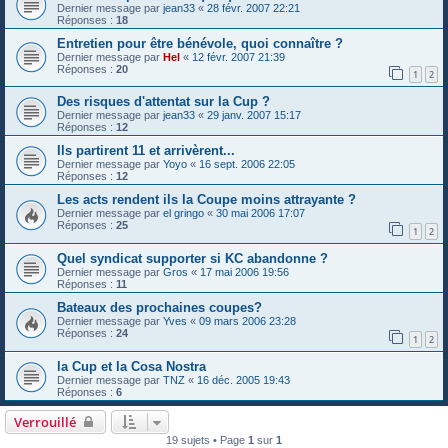
Dernier message par
jean33
«
28 févr. 2007 22:21
Réponses :
18
Entretien pour être bénévole, quoi connaître ?
Dernier message par
Hel
«
12 févr. 2007 21:39
Réponses :
20
1
2
Des risques d'attentat sur la Cup ?
Dernier message par
jean33
«
29 janv. 2007 15:17
Réponses :
12
Ils partirent 11 et arrivèrent...
Dernier message par
Yoyo
«
16 sept. 2006 22:05
Réponses :
12
Les acts rendent ils la Coupe moins attrayante ?
Dernier message par
el gringo
«
30 mai 2006 17:07
Réponses :
25
1
2
Quel syndicat supporter si KC abandonne ?
Dernier message par
Gros
«
17 mai 2006 19:56
Réponses :
11
Bateaux des prochaines coupes?
Dernier message par
Yves
«
09 mars 2006 23:28
Réponses :
24
1
2
la Cup et la Cosa Nostra
Dernier message par
TNZ
«
16 déc. 2005 19:43
Réponses :
6
Verrouillé
19 sujets • Page
1
sur
1