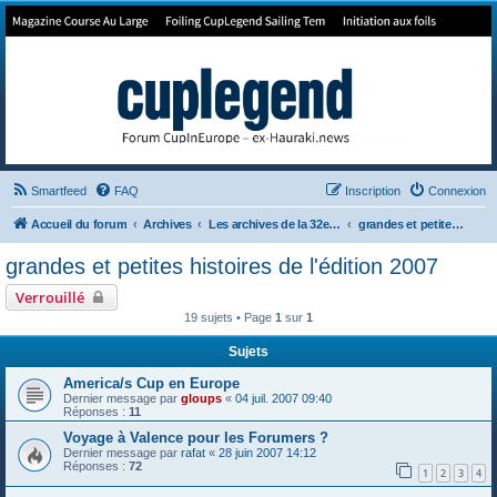
Forum de Cup In Europe
Le forum de l'America's Cup!
Smartfeed
FAQ
Inscription
Connexion
Accueil du forum
Archives
Les archives de la 32e America's Cup
grandes et petites histoires de l'édition 2007
grandes et petites histoires de l'édition 2007
Verrouillé
19 sujets • Page
1
sur
1
Sujets
America/s Cup en Europe
Dernier message par
gloups
«
04 juil. 2007 09:40
Réponses :
11
Voyage à Valence pour les Forumers ?
Dernier message par
rafat
«
28 juin 2007 14:12
Réponses :
72
1
2
3
4