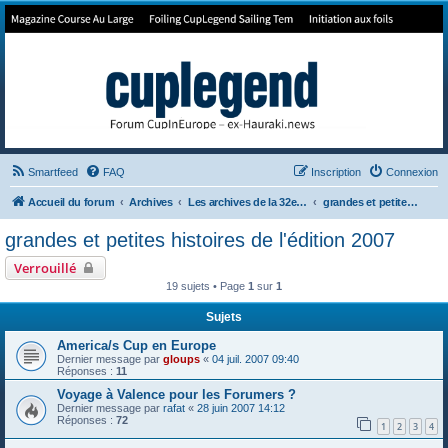
Forum de Cup In Europe
Le forum de l'America's Cup!
Smartfeed
FAQ
Inscription
Connexion
Accueil du forum
Archives
Les archives de la 32e America's Cup
grandes et petites histoires de l'édition 2007
grandes et petites histoires de l'édition 2007
Verrouillé
19 sujets • Page
1
sur
1
Sujets
America/s Cup en Europe
Dernier message par
gloups
«
04 juil. 2007 09:40
Réponses :
11
Voyage à Valence pour les Forumers ?
Dernier message par
rafat
«
28 juin 2007 14:12
Réponses :
72
1
2
3
4