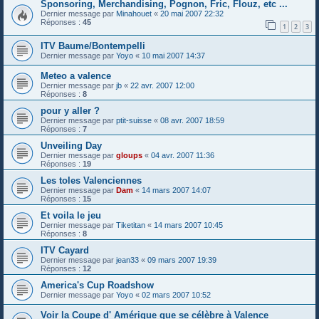
Sponsoring, Merchandising, Pognon, Fric, Flouz, etc ...
Dernier message par
Minahouet
«
20 mai 2007 22:32
Réponses :
45
1
2
3
ITV Baume/Bontempelli
Dernier message par
Yoyo
«
10 mai 2007 14:37
Meteo a valence
Dernier message par
jb
«
22 avr. 2007 12:00
Réponses :
8
pour y aller ?
Dernier message par
ptit-suisse
«
08 avr. 2007 18:59
Réponses :
7
Unveiling Day
Dernier message par
gloups
«
04 avr. 2007 11:36
Réponses :
19
Les toles Valenciennes
Dernier message par
Dam
«
14 mars 2007 14:07
Réponses :
15
Et voila le jeu
Dernier message par
Tiketitan
«
14 mars 2007 10:45
Réponses :
8
ITV Cayard
Dernier message par
jean33
«
09 mars 2007 19:39
Réponses :
12
America's Cup Roadshow
Dernier message par
Yoyo
«
02 mars 2007 10:52
Voir la Coupe d' Amérique que se célèbre à Valence