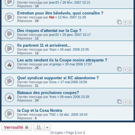
Dernier message par
jean33
«
28 févr. 2007 22:21
Réponses :
18
Entretien pour être bénévole, quoi connaître ?
Dernier message par
Hel
«
12 févr. 2007 21:39
Réponses :
20
1
2
Des risques d'attentat sur la Cup ?
Dernier message par
jean33
«
29 janv. 2007 15:17
Réponses :
12
Ils partirent 11 et arrivèrent...
Dernier message par
Yoyo
«
16 sept. 2006 22:05
Réponses :
12
Les acts rendent ils la Coupe moins attrayante ?
Dernier message par
el gringo
«
30 mai 2006 17:07
Réponses :
25
1
2
Quel syndicat supporter si KC abandonne ?
Dernier message par
Gros
«
17 mai 2006 19:56
Réponses :
11
Bateaux des prochaines coupes?
Dernier message par
Yves
«
09 mars 2006 23:28
Réponses :
24
1
2
la Cup et la Cosa Nostra
Dernier message par
TNZ
«
16 déc. 2005 19:43
Réponses :
6
Verrouillé
19 sujets • Page
1
sur
1