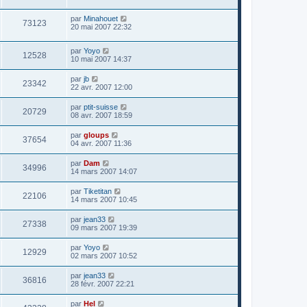
par
Minahouet
73123
20 mai 2007 22:32
par
Yoyo
12528
10 mai 2007 14:37
par
jb
23342
22 avr. 2007 12:00
par
ptit-suisse
20729
08 avr. 2007 18:59
par
gloups
37654
04 avr. 2007 11:36
par
Dam
34996
14 mars 2007 14:07
par
Tiketitan
22106
14 mars 2007 10:45
par
jean33
27338
09 mars 2007 19:39
par
Yoyo
12929
02 mars 2007 10:52
par
jean33
36816
28 févr. 2007 22:21
par
Hel