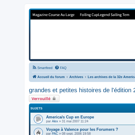
Forum de Cup In Europe
Le forum de l'America's Cup!
Smartfeed
FAQ
Accueil du forum
Archives
Les archives de la 32e Ameri
grandes et petites histoires de l'édition
Verrouillé
SUJETS
America/s Cup en Europe
par
Alex
»
31 mai 2007 11:24
Voyage à Valence pour les Forumers ?
par
PAC
»
08 sept. 2006 19:58