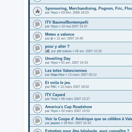
Sponsoring, Merchandising, Pognon, Fric, Flouz
par
Yoyo
»
03 févr. 2006 18:23
ITV Baume/Bontempelli
par
Yoyo
»
10 mai 2007 14:37
Meteo a valence
par
jb
»
12 avr. 2007 14:45
pour y aller ?
par
ptit-suisse
»
06 avr. 2007 10:20
Unveiling Day
par
Yoyo
»
01 avr. 2007 14:19
Les toles Valenciennes
par
Maja Kise
»
13 mars 2007 00:12
Et voila le jeu
par
PAC
»
12 mars 2007 18:02
ITV Cayard
par
Yves
»
06 mars 2007 13:27
America's Cup Roadshow
par
Yoyo
»
02 mars 2007 10:52
Voir la Coupe d' Amérique que se célèbre à Val
par
jaques
»
28 févr. 2007 15:42
Entretien pour être bénévole, quoi connaître ?