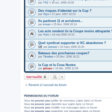
par
TNZ
»
30 oct. 2006 10:05
Des risques d'attentat sur la Cup ?
par
Yoyo
»
27 janv. 2007 10:23
Ils partirent 11 et arrivèrent...
par
erwan
»
25 févr. 2006 20:14
Les acts rendent ils la Coupe moins attrayante 
par
Yves
»
16 mai 2006 14:15
Quel syndicat supporter si KC abandonne ?
par
peewaï
»
15 mars 2006 15:34
Bateaux des prochaines coupes?
par
Tiketitan
»
25 févr. 2006 16:21
la Cup et la Cosa Nostra
par
gloups
»
16 déc. 2005 11:09
Verrouillé
Revenir à l’accueil du forum
PERMISSIONS DU FORUM
Vous
ne pouvez pas
publier de nouveaux sujets dans ce forum
Vous
ne pouvez pas
répondre aux sujets dans ce forum
Vous
ne pouvez pas
modifier vos messages dans ce forum
Vous
ne pouvez pas
supprimer vos messages dans ce forum