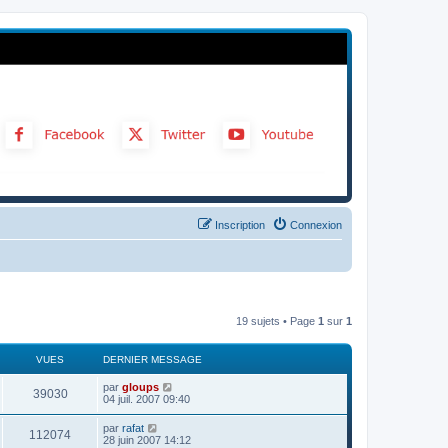
Inscription
Connexion
19 sujets • Page
1
sur
1
VUES
DERNIER MESSAGE
par
gloups
39030
04 juil. 2007 09:40
par
rafat
112074
28 juin 2007 14:12