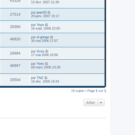
43328
12 févr. 2007 21:39
par
jean33
27514
29 janv. 2007 15:17
par
Yoyo
28366
16 sept. 2006 22:05
par
el gringo
46820
30 mai 2006 17:07
par
Gros
26984
17 mai 2006 19:56
par
Yves
46997
09 mars 2006 23:28
par
TNZ
20504
16 déc. 2005 19:43
19 sujets • Page
1
sur
1
Aller