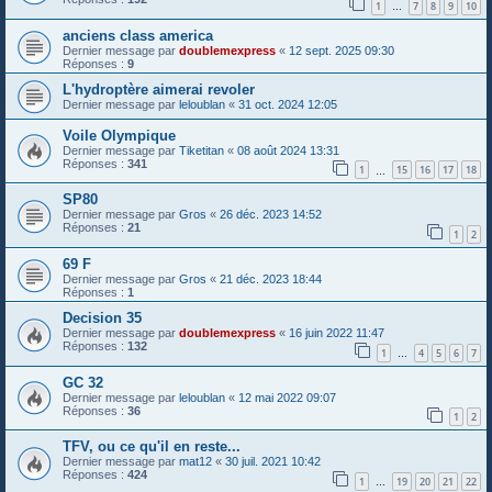
1
7
8
9
10
…
anciens class america
Dernier message par
doublemexpress
«
12 sept. 2025 09:30
Réponses :
9
L'hydroptère aimerai revoler
Dernier message par
leloublan
«
31 oct. 2024 12:05
Voile Olympique
Dernier message par
Tiketitan
«
08 août 2024 13:31
Réponses :
341
1
15
16
17
18
…
SP80
Dernier message par
Gros
«
26 déc. 2023 14:52
Réponses :
21
1
2
69 F
Dernier message par
Gros
«
21 déc. 2023 18:44
Réponses :
1
Decision 35
Dernier message par
doublemexpress
«
16 juin 2022 11:47
Réponses :
132
1
4
5
6
7
…
GC 32
Dernier message par
leloublan
«
12 mai 2022 09:07
Réponses :
36
1
2
TFV, ou ce qu'il en reste...
Dernier message par
mat12
«
30 juil. 2021 10:42
Réponses :
424
1
19
20
21
22
…