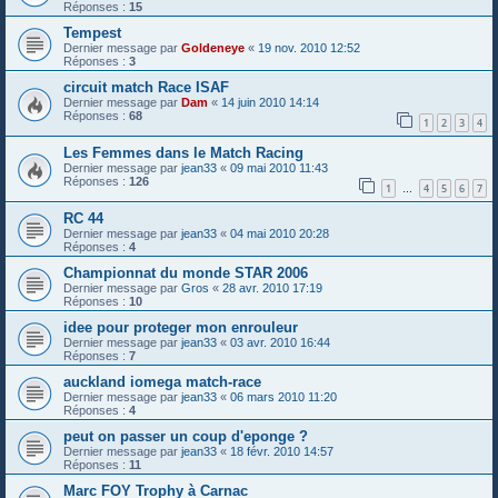
Réponses :
15
Tempest
Dernier message par
Goldeneye
«
19 nov. 2010 12:52
Réponses :
3
circuit match Race ISAF
Dernier message par
Dam
«
14 juin 2010 14:14
Réponses :
68
1
2
3
4
Les Femmes dans le Match Racing
Dernier message par
jean33
«
09 mai 2010 11:43
Réponses :
126
1
4
5
6
7
…
RC 44
Dernier message par
jean33
«
04 mai 2010 20:28
Réponses :
4
Championnat du monde STAR 2006
Dernier message par
Gros
«
28 avr. 2010 17:19
Réponses :
10
idee pour proteger mon enrouleur
Dernier message par
jean33
«
03 avr. 2010 16:44
Réponses :
7
auckland iomega match-race
Dernier message par
jean33
«
06 mars 2010 11:20
Réponses :
4
peut on passer un coup d'eponge ?
Dernier message par
jean33
«
18 févr. 2010 14:57
Réponses :
11
Marc FOY Trophy à Carnac