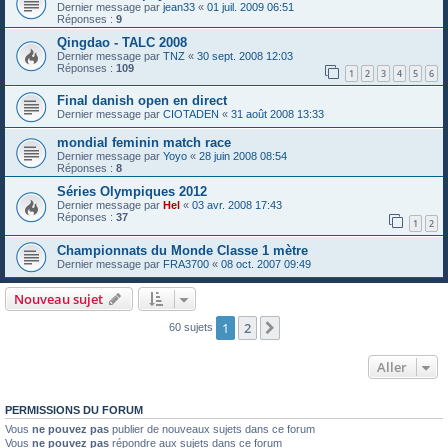
Dernier message par
jean33
«
01 juil. 2009 06:51
Réponses :
9
Qingdao - TALC 2008
Dernier message par
TNZ
«
30 sept. 2008 12:03
Réponses :
109
1
2
3
4
5
6
Final danish open en direct
Dernier message par
CIOTADEN
«
31 août 2008 13:33
mondial feminin match race
Dernier message par
Yoyo
«
28 juin 2008 08:54
Réponses :
8
Séries Olympiques 2012
Dernier message par
Hel
«
03 avr. 2008 17:43
Réponses :
37
1
2
Championnats du Monde Classe 1 mètre
Dernier message par
FRA3700
«
08 oct. 2007 09:49
Nouveau sujet
1
2
Suivant
60 sujets
Aller
PERMISSIONS DU FORUM
Vous
ne pouvez pas
publier de nouveaux sujets dans ce forum
Vous
ne pouvez pas
répondre aux sujets dans ce forum