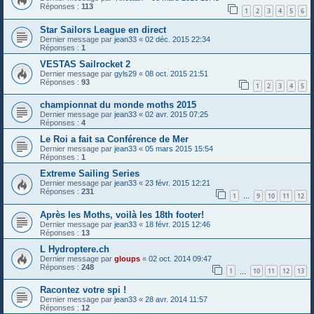
Réponses :
113
1
2
3
4
5
6
Star Sailors League en direct
Dernier message par
jean33
«
02 déc. 2015 22:34
Réponses :
1
VESTAS Sailrocket 2
Dernier message par
gyls29
«
08 oct. 2015 21:51
Réponses :
93
1
2
3
4
5
championnat du monde moths 2015
Dernier message par
jean33
«
02 avr. 2015 07:25
Réponses :
4
Le Roi a fait sa Conférence de Mer
Dernier message par
jean33
«
05 mars 2015 15:54
Réponses :
1
Extreme Sailing Series
Dernier message par
jean33
«
23 févr. 2015 12:21
Réponses :
231
1
9
10
11
12
…
Après les Moths, voilà les 18th footer!
Dernier message par
jean33
«
18 févr. 2015 12:46
Réponses :
13
L Hydroptere.ch
Dernier message par
gloups
«
02 oct. 2014 09:47
Réponses :
248
1
10
11
12
13
…
Racontez votre spi !
Dernier message par
jean33
«
28 avr. 2014 11:57
Réponses :
12