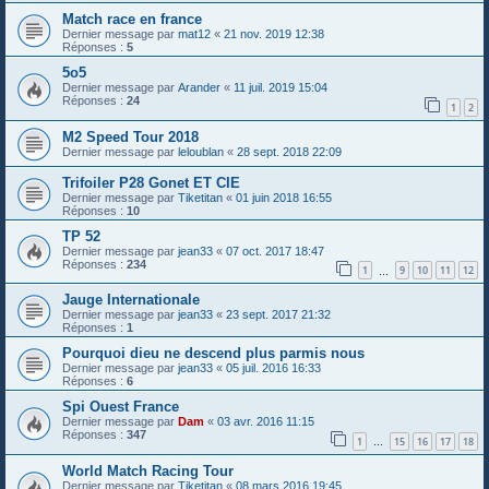
Match race en france
Dernier message par
mat12
«
21 nov. 2019 12:38
Réponses :
5
5o5
Dernier message par
Arander
«
11 juil. 2019 15:04
Réponses :
24
1
2
M2 Speed Tour 2018
Dernier message par
leloublan
«
28 sept. 2018 22:09
Trifoiler P28 Gonet ET CIE
Dernier message par
Tiketitan
«
01 juin 2018 16:55
Réponses :
10
TP 52
Dernier message par
jean33
«
07 oct. 2017 18:47
Réponses :
234
1
9
10
11
12
…
Jauge Internationale
Dernier message par
jean33
«
23 sept. 2017 21:32
Réponses :
1
Pourquoi dieu ne descend plus parmis nous
Dernier message par
jean33
«
05 juil. 2016 16:33
Réponses :
6
Spi Ouest France
Dernier message par
Dam
«
03 avr. 2016 11:15
Réponses :
347
1
15
16
17
18
…
World Match Racing Tour
Dernier message par
Tiketitan
«
08 mars 2016 19:45