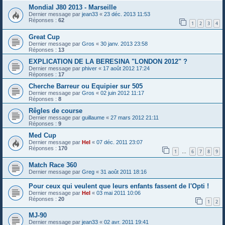
Mondial J80 2013 - Marseille
Dernier message par
jean33
«
23 déc. 2013 11:53
Réponses :
62
1
2
3
4
Great Cup
Dernier message par
Gros
«
30 janv. 2013 23:58
Réponses :
13
EXPLICATION DE LA BERESINA "LONDON 2012" ?
Dernier message par
phiver
«
17 août 2012 17:24
Réponses :
17
Cherche Barreur ou Equipier sur 505
Dernier message par
Gros
«
02 juin 2012 11:17
Réponses :
8
Rêgles de course
Dernier message par
guillaume
«
27 mars 2012 21:11
Réponses :
9
Med Cup
Dernier message par
Hel
«
07 déc. 2011 23:07
Réponses :
170
1
6
7
8
9
…
Match Race 360
Dernier message par
Greg
«
31 août 2011 18:16
Pour ceux qui veulent que leurs enfants fassent de l'Opti !
Dernier message par
Hel
«
03 mai 2011 10:06
Réponses :
20
1
2
MJ-90
Dernier message par
jean33
«
02 avr. 2011 19:41