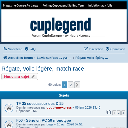
Forum de Cup In Europe
Le forum de l'America's Cup!
Smartfeed
FAQ
Inscription
Connexion
Accueil du forum
La vie sur l'eau .... y a pas qu'la Cup
Régate, voile légère, match race
Régate, voile légère, match race
Nouveau sujet
1
2
Suivant
60 sujets
Sujets
TF 35 successeur des D 35
Dernier message par
doublemexpress
«
08 juin 2026 13:40
Réponses :
56
1
2
3
F50 - Série en AC 50 monotype
Dernier message par
bugs
«
15 avr. 2026 07:51
Réponses :
192