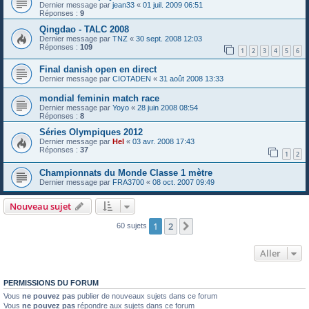
Dernier message par
jean33
«
01 juil. 2009 06:51
Réponses :
9
Qingdao - TALC 2008
Dernier message par
TNZ
«
30 sept. 2008 12:03
Réponses :
109
1
2
3
4
5
6
Final danish open en direct
Dernier message par
CIOTADEN
«
31 août 2008 13:33
mondial feminin match race
Dernier message par
Yoyo
«
28 juin 2008 08:54
Réponses :
8
Séries Olympiques 2012
Dernier message par
Hel
«
03 avr. 2008 17:43
Réponses :
37
1
2
Championnats du Monde Classe 1 mètre
Dernier message par
FRA3700
«
08 oct. 2007 09:49
Nouveau sujet
1
2
Suivant
60 sujets
Aller
PERMISSIONS DU FORUM
Vous
ne pouvez pas
publier de nouveaux sujets dans ce forum
Vous
ne pouvez pas
répondre aux sujets dans ce forum