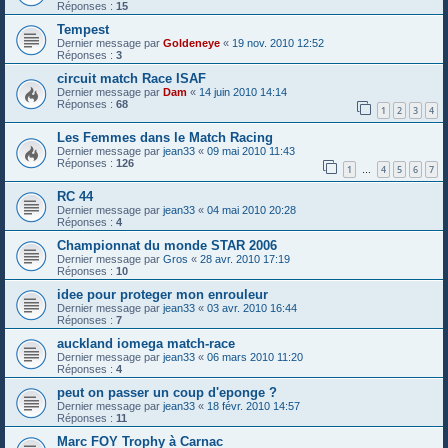
Réponses :
15
Tempest
Dernier message par
Goldeneye
«
19 nov. 2010 12:52
Réponses :
3
circuit match Race ISAF
Dernier message par
Dam
«
14 juin 2010 14:14
Réponses :
68
1
2
3
4
Les Femmes dans le Match Racing
Dernier message par
jean33
«
09 mai 2010 11:43
Réponses :
126
1
4
5
6
7
…
RC 44
Dernier message par
jean33
«
04 mai 2010 20:28
Réponses :
4
Championnat du monde STAR 2006
Dernier message par
Gros
«
28 avr. 2010 17:19
Réponses :
10
idee pour proteger mon enrouleur
Dernier message par
jean33
«
03 avr. 2010 16:44
Réponses :
7
auckland iomega match-race
Dernier message par
jean33
«
06 mars 2010 11:20
Réponses :
4
peut on passer un coup d'eponge ?
Dernier message par
jean33
«
18 févr. 2010 14:57
Réponses :
11
Marc FOY Trophy à Carnac