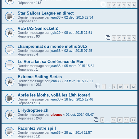
Réponses :
113
1
2
3
4
5
6
Star Sailors League en direct
Dernier message par
jean33
«
02 déc. 2015 22:34
Réponses :
1
VESTAS Sailrocket 2
Dernier message par
gyls29
«
08 oct. 2015 21:51
Réponses :
93
1
2
3
4
5
championnat du monde moths 2015
Dernier message par
jean33
«
02 avr. 2015 07:25
Réponses :
4
Le Roi a fait sa Conférence de Mer
Dernier message par
jean33
«
05 mars 2015 15:54
Réponses :
1
Extreme Sailing Series
Dernier message par
jean33
«
23 févr. 2015 12:21
Réponses :
231
1
9
10
11
12
…
Après les Moths, voilà les 18th footer!
Dernier message par
jean33
«
18 févr. 2015 12:46
Réponses :
13
L Hydroptere.ch
Dernier message par
gloups
«
02 oct. 2014 09:47
Réponses :
248
1
10
11
12
13
…
Racontez votre spi !
Dernier message par
jean33
«
28 avr. 2014 11:57
Réponses :
12