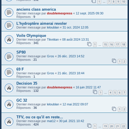
1
7
8
9
10
…
anciens class america
Dernier message par
doublemexpress
«
12 sept. 2025 09:30
Réponses :
9
L'hydroptère aimerai revoler
Dernier message par
leloublan
«
31 oct. 2024 12:05
Voile Olympique
Dernier message par
Tiketitan
«
08 août 2024 13:31
Réponses :
341
1
15
16
17
18
…
SP80
Dernier message par
Gros
«
26 déc. 2023 14:52
Réponses :
21
1
2
69 F
Dernier message par
Gros
«
21 déc. 2023 18:44
Réponses :
1
Decision 35
Dernier message par
doublemexpress
«
16 juin 2022 11:47
Réponses :
132
1
4
5
6
7
…
GC 32
Dernier message par
leloublan
«
12 mai 2022 09:07
Réponses :
36
1
2
TFV, ou ce qu'il en reste...
Dernier message par
mat12
«
30 juil. 2021 10:42
Réponses :
424
1
19
20
21
22
…