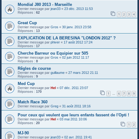
Mondial J80 2013 - Marseille
Dernier message par
jean33
«
23 déc. 2013 11:53
Réponses :
62
1
2
3
4
Great Cup
Dernier message par
Gros
«
30 janv. 2013 23:58
Réponses :
13
EXPLICATION DE LA BERESINA "LONDON 2012" ?
Dernier message par
phiver
«
17 août 2012 17:24
Réponses :
17
Cherche Barreur ou Equipier sur 505
Dernier message par
Gros
«
02 juin 2012 11:17
Réponses :
8
Rêgles de course
Dernier message par
guillaume
«
27 mars 2012 21:11
Réponses :
9
Med Cup
Dernier message par
Hel
«
07 déc. 2011 23:07
Réponses :
170
1
6
7
8
9
…
Match Race 360
Dernier message par
Greg
«
31 août 2011 18:16
Pour ceux qui veulent que leurs enfants fassent de l'Opti !
Dernier message par
Hel
«
03 mai 2011 10:06
Réponses :
20
1
2
MJ-90
Dernier message par
jean33
«
02 avr. 2011 19:41