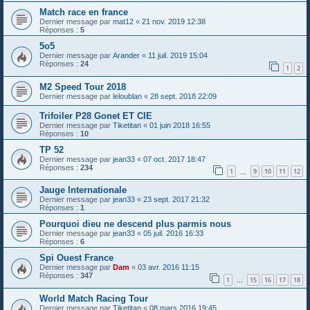
Match race en france
Dernier message par
mat12
«
21 nov. 2019 12:38
Réponses :
5
5o5
Dernier message par
Arander
«
11 juil. 2019 15:04
Réponses :
24
1
2
M2 Speed Tour 2018
Dernier message par
leloublan
«
28 sept. 2018 22:09
Trifoiler P28 Gonet ET CIE
Dernier message par
Tiketitan
«
01 juin 2018 16:55
Réponses :
10
TP 52
Dernier message par
jean33
«
07 oct. 2017 18:47
Réponses :
234
1
9
10
11
12
…
Jauge Internationale
Dernier message par
jean33
«
23 sept. 2017 21:32
Réponses :
1
Pourquoi dieu ne descend plus parmis nous
Dernier message par
jean33
«
05 juil. 2016 16:33
Réponses :
6
Spi Ouest France
Dernier message par
Dam
«
03 avr. 2016 11:15
Réponses :
347
1
15
16
17
18
…
World Match Racing Tour
Dernier message par
Tiketitan
«
08 mars 2016 19:45