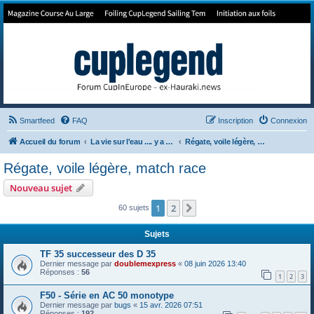
Forum de Cup In Europe
Le forum de l'America's Cup!
Smartfeed
FAQ
Inscription
Connexion
Accueil du forum
La vie sur l'eau .... y a pas qu'la Cup
Régate, voile légère, match race
Régate, voile légère, match race
Nouveau sujet
1
2
Suivant
60 sujets
Sujets
TF 35 successeur des D 35
Dernier message par
doublemexpress
«
08 juin 2026 13:40
Réponses :
56
1
2
3
F50 - Série en AC 50 monotype
Dernier message par
bugs
«
15 avr. 2026 07:51
Réponses :
192