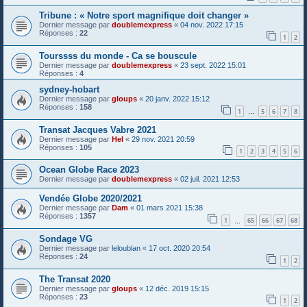
Tribune : « Notre sport magnifique doit changer »
Dernier message par
doublemexpress
«
04 nov. 2022 17:15
Réponses :
22
1
2
Tourssss du monde - Ca se bouscule
Dernier message par
doublemexpress
«
23 sept. 2022 15:01
Réponses :
4
sydney-hobart
Dernier message par
gloups
«
20 janv. 2022 15:12
Réponses :
158
1
5
6
7
8
…
Transat Jacques Vabre 2021
Dernier message par
Hel
«
29 nov. 2021 20:59
Réponses :
105
1
2
3
4
5
6
Ocean Globe Race 2023
Dernier message par
doublemexpress
«
02 juil. 2021 12:53
Vendée Globe 2020/2021
Dernier message par
Dam
«
01 mars 2021 15:38
Réponses :
1357
1
65
66
67
68
…
Sondage VG
Dernier message par
leloublan
«
17 oct. 2020 20:54
Réponses :
24
1
2
The Transat 2020
Dernier message par
gloups
«
12 déc. 2019 15:15
Réponses :
23
1
2