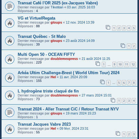
Transat Café l'OR 2025 (ex-Jacques Vabre)
Dernier message par
Tiketitan
«
03 avr. 2025 16:03
Réponses :
4
VG et VirtuelRegata
Dernier message par
gloups
«
12 nov. 2024 13:39
Réponses :
88
1
2
3
4
5
Transat Québec - St Malo
Dernier message par
gloups
«
23 août 2024 14:09
Réponses :
39
1
2
Multi Open 50 - OCEAN FIFTY
Dernier message par
doublemexpress
«
21 août 2024 11:25
Réponses :
229
1
9
10
11
12
…
Arkéa Ultim Challenge-Brest ( World Ultim Tour) 2024
Dernier message par
Hel
«
11 avr. 2024 20:09
Réponses :
155
1
5
6
7
8
…
L hydrogène triste claqué de fin
Dernier message par
doublemexpress
«
27 mars 2024 15:01
Réponses :
73
1
2
3
4
Transat 2024 - Aller Transat CiC / Retour Transat NYV
Dernier message par
gloups
«
19 mars 2024 15:23
Réponses :
1
Transat Jacques Vabre 2023
Dernier message par
Hel
«
09 févr. 2024 23:31
Réponses :
55
1
2
3