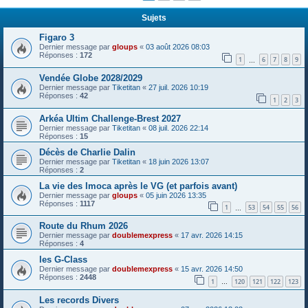
Sujets
Figaro 3
Dernier message par
gloups
«
03 août 2026 08:03
Réponses :
172
1
6
7
8
9
…
Vendée Globe 2028/2029
Dernier message par
Tiketitan
«
27 juil. 2026 10:19
Réponses :
42
1
2
3
Arkéa Ultim Challenge-Brest 2027
Dernier message par
Tiketitan
«
08 juil. 2026 22:14
Réponses :
15
Décès de Charlie Dalin
Dernier message par
Tiketitan
«
18 juin 2026 13:07
Réponses :
2
La vie des Imoca après le VG (et parfois avant)
Dernier message par
gloups
«
05 juin 2026 13:35
Réponses :
1117
1
53
54
55
56
…
Route du Rhum 2026
Dernier message par
doublemexpress
«
17 avr. 2026 14:15
Réponses :
4
les G-Class
Dernier message par
doublemexpress
«
15 avr. 2026 14:50
Réponses :
2448
1
120
121
122
123
…
Les records Divers