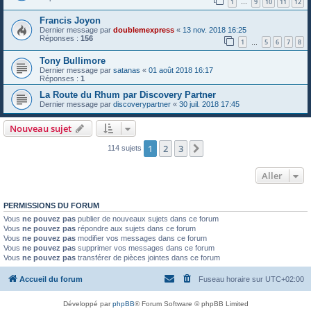
1
9
10
11
12
…
Francis Joyon
Dernier message par
doublemexpress
«
13 nov. 2018 16:25
Réponses :
156
1
5
6
7
8
…
Tony Bullimore
Dernier message par
satanas
«
01 août 2018 16:17
Réponses :
1
La Route du Rhum par Discovery Partner
Dernier message par
discoverypartner
«
30 juil. 2018 17:45
Nouveau sujet
1
2
3
Suivant
114 sujets
Aller
PERMISSIONS DU FORUM
Vous
ne pouvez pas
publier de nouveaux sujets dans ce forum
Vous
ne pouvez pas
répondre aux sujets dans ce forum
Vous
ne pouvez pas
modifier vos messages dans ce forum
Vous
ne pouvez pas
supprimer vos messages dans ce forum
Vous
ne pouvez pas
transférer de pièces jointes dans ce forum
Accueil du forum
Fuseau horaire sur
UTC+02:00
Développé par
phpBB
® Forum Software © phpBB Limited