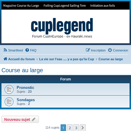
Forum de Cup In Europe
Le forum de l'America's Cup!
Smartfeed
FAQ
Inscription
Connexion
Accueil du forum
La vie sur l'eau .... y a pas qu'la Cup
Course au large
Course au large
Forum
Pronostic
Sujets :
23
Sondages
Sujets :
2
Nouveau sujet
1
2
3
Suivant
114 sujets