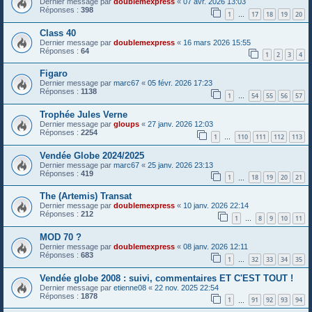
Dernier message par
doublemexpress
«
07 avr. 2026 13:03
Réponses :
398
1
17
18
19
20
…
Class 40
Dernier message par
doublemexpress
«
16 mars 2026 15:55
Réponses :
64
1
2
3
4
Figaro
Dernier message par
marc67
«
05 févr. 2026 17:23
Réponses :
1138
1
54
55
56
57
…
Trophée Jules Verne
Dernier message par
gloups
«
27 janv. 2026 12:03
Réponses :
2254
1
110
111
112
113
…
Vendée Globe 2024/2025
Dernier message par
marc67
«
25 janv. 2026 23:13
Réponses :
419
1
18
19
20
21
…
The (Artemis) Transat
Dernier message par
doublemexpress
«
10 janv. 2026 22:14
Réponses :
212
1
8
9
10
11
…
MOD 70 ?
Dernier message par
doublemexpress
«
08 janv. 2026 12:11
Réponses :
683
1
32
33
34
35
…
Vendée globe 2008 : suivi, commentaires ET C'EST TOUT !
Dernier message par
etienne08
«
22 nov. 2025 22:54
Réponses :
1878
1
91
92
93
94
…