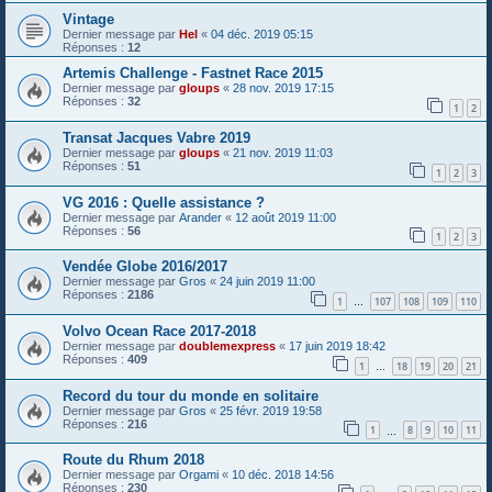
Vintage
Dernier message par
Hel
«
04 déc. 2019 05:15
Réponses :
12
Artemis Challenge - Fastnet Race 2015
Dernier message par
gloups
«
28 nov. 2019 17:15
Réponses :
32
1
2
Transat Jacques Vabre 2019
Dernier message par
gloups
«
21 nov. 2019 11:03
Réponses :
51
1
2
3
VG 2016 : Quelle assistance ?
Dernier message par
Arander
«
12 août 2019 11:00
Réponses :
56
1
2
3
Vendée Globe 2016/2017
Dernier message par
Gros
«
24 juin 2019 11:00
Réponses :
2186
1
107
108
109
110
…
Volvo Ocean Race 2017-2018
Dernier message par
doublemexpress
«
17 juin 2019 18:42
Réponses :
409
1
18
19
20
21
…
Record du tour du monde en solitaire
Dernier message par
Gros
«
25 févr. 2019 19:58
Réponses :
216
1
8
9
10
11
…
Route du Rhum 2018
Dernier message par
Orgami
«
10 déc. 2018 14:56
Réponses :
230