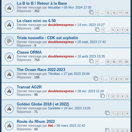
La B to B / Retour à la Base
Dernier message par
leloublan
«
05 févr. 2024 17:30
Réponses :
352
1
15
16
17
18
…
La class mini ou 6.50
Dernier message par
doublemexpress
«
14 nov. 2023 15:27
Réponses :
145
1
5
6
7
8
…
Triste nouvelle : CDK est orphelin
Dernier message par
doublemexpress
«
20 sept. 2023 17:42
Réponses :
9
Classe ORMA
Dernier message par
doublemexpress
«
16 août 2023 15:35
Réponses :
754
1
35
36
37
38
…
The Ocean Race 2022-2023
Dernier message par
Tiketitan
«
27 juin 2023 19:04
Réponses :
186
1
7
8
9
10
…
Transat AG2R
Dernier message par
doublemexpress
«
28 avr. 2023 11:24
Réponses :
98
1
2
3
4
5
Golden Globe 2018 ( et 2022)
Dernier message par
Sandetie
«
24 avr. 2023 13:25
Réponses :
71
1
2
3
4
Route du Rhum 2022
Dernier message par
Hel
«
06 mars 2023 22:42
Réponses :
68
1
2
3
4