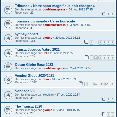
Tribune : « Notre sport magnifique doit changer »
Dernier message par
doublemexpress
«
04 nov. 2022 17:15
Réponses :
22
1
2
Tourssss du monde - Ca se bouscule
Dernier message par
doublemexpress
«
23 sept. 2022 15:01
Réponses :
4
sydney-hobart
Dernier message par
gloups
«
20 janv. 2022 15:12
Réponses :
158
1
5
6
7
8
…
Transat Jacques Vabre 2021
Dernier message par
Hel
«
29 nov. 2021 20:59
Réponses :
105
1
2
3
4
5
6
Ocean Globe Race 2023
Dernier message par
doublemexpress
«
02 juil. 2021 12:53
Vendée Globe 2020/2021
Dernier message par
Dam
«
01 mars 2021 15:38
Réponses :
1357
1
65
66
67
68
…
Sondage VG
Dernier message par
leloublan
«
17 oct. 2020 20:54
Réponses :
24
1
2
The Transat 2020
Dernier message par
gloups
«
12 déc. 2019 15:15
Réponses :
23
1
2