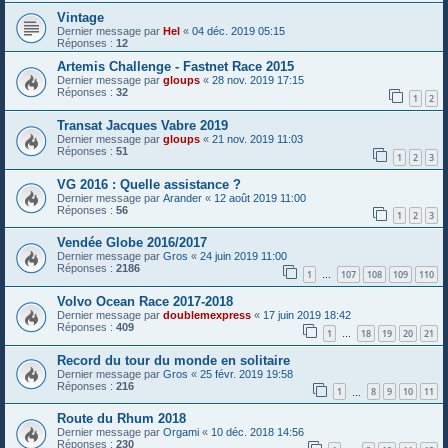
Vintage
Dernier message par
Hel
«
04 déc. 2019 05:15
Réponses :
12
Artemis Challenge - Fastnet Race 2015
Dernier message par
gloups
«
28 nov. 2019 17:15
Réponses :
32
1
2
Transat Jacques Vabre 2019
Dernier message par
gloups
«
21 nov. 2019 11:03
Réponses :
51
1
2
3
VG 2016 : Quelle assistance ?
Dernier message par
Arander
«
12 août 2019 11:00
Réponses :
56
1
2
3
Vendée Globe 2016/2017
Dernier message par
Gros
«
24 juin 2019 11:00
Réponses :
2186
1
107
108
109
110
…
Volvo Ocean Race 2017-2018
Dernier message par
doublemexpress
«
17 juin 2019 18:42
Réponses :
409
1
18
19
20
21
…
Record du tour du monde en solitaire
Dernier message par
Gros
«
25 févr. 2019 19:58
Réponses :
216
1
8
9
10
11
…
Route du Rhum 2018
Dernier message par
Orgami
«
10 déc. 2018 14:56
Réponses :
230