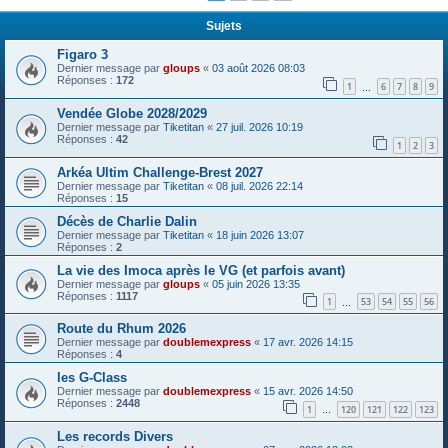
Sujets
Figaro 3
Dernier message par
gloups
«
03 août 2026 08:03
Réponses :
172
1
6
7
8
9
…
Vendée Globe 2028/2029
Dernier message par
Tiketitan
«
27 juil. 2026 10:19
Réponses :
42
1
2
3
Arkéa Ultim Challenge-Brest 2027
Dernier message par
Tiketitan
«
08 juil. 2026 22:14
Réponses :
15
Décès de Charlie Dalin
Dernier message par
Tiketitan
«
18 juin 2026 13:07
Réponses :
2
La vie des Imoca après le VG (et parfois avant)
Dernier message par
gloups
«
05 juin 2026 13:35
Réponses :
1117
1
53
54
55
56
…
Route du Rhum 2026
Dernier message par
doublemexpress
«
17 avr. 2026 14:15
Réponses :
4
les G-Class
Dernier message par
doublemexpress
«
15 avr. 2026 14:50
Réponses :
2448
1
120
121
122
123
…
Les records Divers