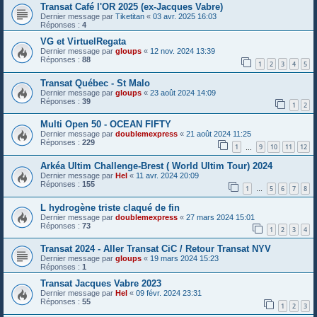
Transat Café l'OR 2025 (ex-Jacques Vabre)
Dernier message par
Tiketitan
«
03 avr. 2025 16:03
Réponses :
4
VG et VirtuelRegata
Dernier message par
gloups
«
12 nov. 2024 13:39
Réponses :
88
1
2
3
4
5
Transat Québec - St Malo
Dernier message par
gloups
«
23 août 2024 14:09
Réponses :
39
1
2
Multi Open 50 - OCEAN FIFTY
Dernier message par
doublemexpress
«
21 août 2024 11:25
Réponses :
229
1
9
10
11
12
…
Arkéa Ultim Challenge-Brest ( World Ultim Tour) 2024
Dernier message par
Hel
«
11 avr. 2024 20:09
Réponses :
155
1
5
6
7
8
…
L hydrogène triste claqué de fin
Dernier message par
doublemexpress
«
27 mars 2024 15:01
Réponses :
73
1
2
3
4
Transat 2024 - Aller Transat CiC / Retour Transat NYV
Dernier message par
gloups
«
19 mars 2024 15:23
Réponses :
1
Transat Jacques Vabre 2023
Dernier message par
Hel
«
09 févr. 2024 23:31
Réponses :
55
1
2
3