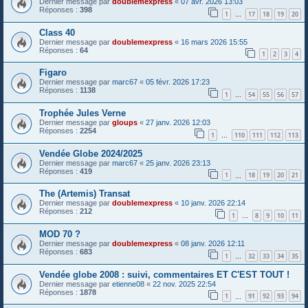
Dernier message par
doublemexpress
«
07 avr. 2026 13:03
Réponses :
398
1
17
18
19
20
…
Class 40
Dernier message par
doublemexpress
«
16 mars 2026 15:55
Réponses :
64
1
2
3
4
Figaro
Dernier message par
marc67
«
05 févr. 2026 17:23
Réponses :
1138
1
54
55
56
57
…
Trophée Jules Verne
Dernier message par
gloups
«
27 janv. 2026 12:03
Réponses :
2254
1
110
111
112
113
…
Vendée Globe 2024/2025
Dernier message par
marc67
«
25 janv. 2026 23:13
Réponses :
419
1
18
19
20
21
…
The (Artemis) Transat
Dernier message par
doublemexpress
«
10 janv. 2026 22:14
Réponses :
212
1
8
9
10
11
…
MOD 70 ?
Dernier message par
doublemexpress
«
08 janv. 2026 12:11
Réponses :
683
1
32
33
34
35
…
Vendée globe 2008 : suivi, commentaires ET C'EST TOUT !
Dernier message par
etienne08
«
22 nov. 2025 22:54
Réponses :
1878
1
91
92
93
94
…