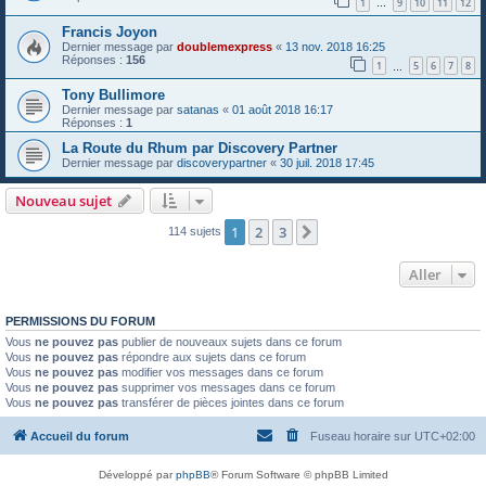
1
9
10
11
12
…
Francis Joyon
Dernier message par
doublemexpress
«
13 nov. 2018 16:25
Réponses :
156
1
5
6
7
8
…
Tony Bullimore
Dernier message par
satanas
«
01 août 2018 16:17
Réponses :
1
La Route du Rhum par Discovery Partner
Dernier message par
discoverypartner
«
30 juil. 2018 17:45
Nouveau sujet
1
2
3
Suivant
114 sujets
Aller
PERMISSIONS DU FORUM
Vous
ne pouvez pas
publier de nouveaux sujets dans ce forum
Vous
ne pouvez pas
répondre aux sujets dans ce forum
Vous
ne pouvez pas
modifier vos messages dans ce forum
Vous
ne pouvez pas
supprimer vos messages dans ce forum
Vous
ne pouvez pas
transférer de pièces jointes dans ce forum
Accueil du forum
Fuseau horaire sur
UTC+02:00
Développé par
phpBB
® Forum Software © phpBB Limited