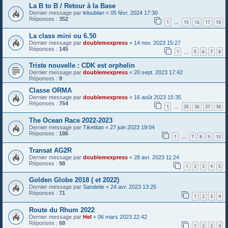
La B to B / Retour à la Base
Dernier message par
leloublan
«
05 févr. 2024 17:30
Réponses :
352
1
15
16
17
18
…
La class mini ou 6.50
Dernier message par
doublemexpress
«
14 nov. 2023 15:27
Réponses :
145
1
5
6
7
8
…
Triste nouvelle : CDK est orphelin
Dernier message par
doublemexpress
«
20 sept. 2023 17:42
Réponses :
9
Classe ORMA
Dernier message par
doublemexpress
«
16 août 2023 15:35
Réponses :
754
1
35
36
37
38
…
The Ocean Race 2022-2023
Dernier message par
Tiketitan
«
27 juin 2023 19:04
Réponses :
186
1
7
8
9
10
…
Transat AG2R
Dernier message par
doublemexpress
«
28 avr. 2023 11:24
Réponses :
98
1
2
3
4
5
Golden Globe 2018 ( et 2022)
Dernier message par
Sandetie
«
24 avr. 2023 13:25
Réponses :
71
1
2
3
4
Route du Rhum 2022
Dernier message par
Hel
«
06 mars 2023 22:42
Réponses :
68
1
2
3
4