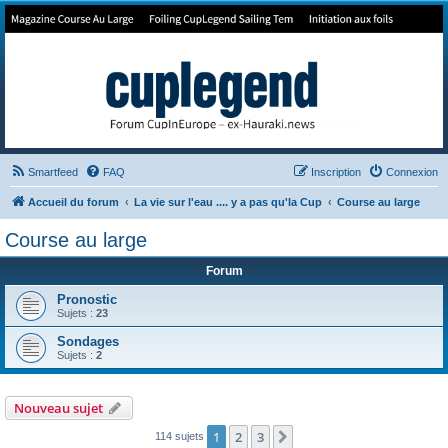
Forum de Cup In Europe
Le forum de l'America's Cup!
Smartfeed
FAQ
Inscription
Connexion
Accueil du forum
La vie sur l'eau .... y a pas qu'la Cup
Course au large
Course au large
Forum
Pronostic
Sujets :
23
Sondages
Sujets :
2
Nouveau sujet
1
2
3
Suivant
114 sujets