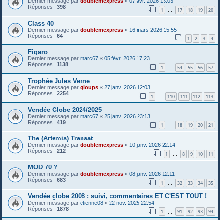
Dernier message par
doublemexpress
«
07 avr. 2026 13:03
Réponses :
398
1
17
18
19
20
…
Class 40
Dernier message par
doublemexpress
«
16 mars 2026 15:55
Réponses :
64
1
2
3
4
Figaro
Dernier message par
marc67
«
05 févr. 2026 17:23
Réponses :
1138
1
54
55
56
57
…
Trophée Jules Verne
Dernier message par
gloups
«
27 janv. 2026 12:03
Réponses :
2254
1
110
111
112
113
…
Vendée Globe 2024/2025
Dernier message par
marc67
«
25 janv. 2026 23:13
Réponses :
419
1
18
19
20
21
…
The (Artemis) Transat
Dernier message par
doublemexpress
«
10 janv. 2026 22:14
Réponses :
212
1
8
9
10
11
…
MOD 70 ?
Dernier message par
doublemexpress
«
08 janv. 2026 12:11
Réponses :
683
1
32
33
34
35
…
Vendée globe 2008 : suivi, commentaires ET C'EST TOUT !
Dernier message par
etienne08
«
22 nov. 2025 22:54
Réponses :
1878
1
91
92
93
94
…