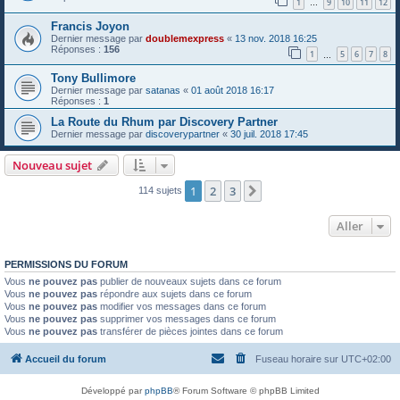
1
9
10
11
12
…
Francis Joyon
Dernier message par
doublemexpress
«
13 nov. 2018 16:25
Réponses :
156
1
5
6
7
8
…
Tony Bullimore
Dernier message par
satanas
«
01 août 2018 16:17
Réponses :
1
La Route du Rhum par Discovery Partner
Dernier message par
discoverypartner
«
30 juil. 2018 17:45
Nouveau sujet
1
2
3
Suivant
114 sujets
Aller
PERMISSIONS DU FORUM
Vous
ne pouvez pas
publier de nouveaux sujets dans ce forum
Vous
ne pouvez pas
répondre aux sujets dans ce forum
Vous
ne pouvez pas
modifier vos messages dans ce forum
Vous
ne pouvez pas
supprimer vos messages dans ce forum
Vous
ne pouvez pas
transférer de pièces jointes dans ce forum
Accueil du forum
Fuseau horaire sur
UTC+02:00
Développé par
phpBB
® Forum Software © phpBB Limited