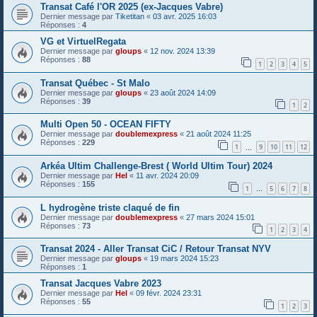
Transat Café l'OR 2025 (ex-Jacques Vabre)
Dernier message par
Tiketitan
«
03 avr. 2025 16:03
Réponses :
4
VG et VirtuelRegata
Dernier message par
gloups
«
12 nov. 2024 13:39
Réponses :
88
1
2
3
4
5
Transat Québec - St Malo
Dernier message par
gloups
«
23 août 2024 14:09
Réponses :
39
1
2
Multi Open 50 - OCEAN FIFTY
Dernier message par
doublemexpress
«
21 août 2024 11:25
Réponses :
229
1
9
10
11
12
…
Arkéa Ultim Challenge-Brest ( World Ultim Tour) 2024
Dernier message par
Hel
«
11 avr. 2024 20:09
Réponses :
155
1
5
6
7
8
…
L hydrogène triste claqué de fin
Dernier message par
doublemexpress
«
27 mars 2024 15:01
Réponses :
73
1
2
3
4
Transat 2024 - Aller Transat CiC / Retour Transat NYV
Dernier message par
gloups
«
19 mars 2024 15:23
Réponses :
1
Transat Jacques Vabre 2023
Dernier message par
Hel
«
09 févr. 2024 23:31
Réponses :
55
1
2
3