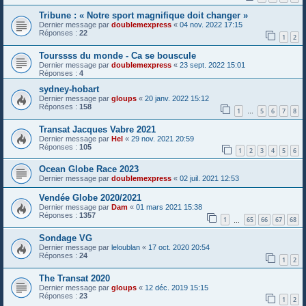
Tribune : « Notre sport magnifique doit changer »
Dernier message par
doublemexpress
«
04 nov. 2022 17:15
Réponses :
22
1
2
Tourssss du monde - Ca se bouscule
Dernier message par
doublemexpress
«
23 sept. 2022 15:01
Réponses :
4
sydney-hobart
Dernier message par
gloups
«
20 janv. 2022 15:12
Réponses :
158
1
5
6
7
8
…
Transat Jacques Vabre 2021
Dernier message par
Hel
«
29 nov. 2021 20:59
Réponses :
105
1
2
3
4
5
6
Ocean Globe Race 2023
Dernier message par
doublemexpress
«
02 juil. 2021 12:53
Vendée Globe 2020/2021
Dernier message par
Dam
«
01 mars 2021 15:38
Réponses :
1357
1
65
66
67
68
…
Sondage VG
Dernier message par
leloublan
«
17 oct. 2020 20:54
Réponses :
24
1
2
The Transat 2020
Dernier message par
gloups
«
12 déc. 2019 15:15
Réponses :
23
1
2