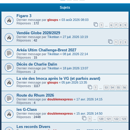
Sujets
Figaro 3
Dernier message par
gloups
«
03 août 2026 08:03
Réponses :
172
1
6
7
8
9
…
Vendée Globe 2028/2029
Dernier message par
Tiketitan
«
27 juil. 2026 10:19
Réponses :
42
1
2
3
Arkéa Ultim Challenge-Brest 2027
Dernier message par
Tiketitan
«
08 juil. 2026 22:14
Réponses :
15
Décès de Charlie Dalin
Dernier message par
Tiketitan
«
18 juin 2026 13:07
Réponses :
2
La vie des Imoca après le VG (et parfois avant)
Dernier message par
gloups
«
05 juin 2026 13:35
Réponses :
1117
1
53
54
55
56
…
Route du Rhum 2026
Dernier message par
doublemexpress
«
17 avr. 2026 14:15
Réponses :
4
les G-Class
Dernier message par
doublemexpress
«
15 avr. 2026 14:50
Réponses :
2448
1
120
121
122
123
…
Les records Divers