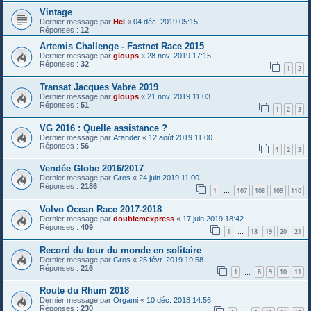
Vintage
Dernier message par
Hel
«
04 déc. 2019 05:15
Réponses :
12
Artemis Challenge - Fastnet Race 2015
Dernier message par
gloups
«
28 nov. 2019 17:15
Réponses :
32
1
2
Transat Jacques Vabre 2019
Dernier message par
gloups
«
21 nov. 2019 11:03
Réponses :
51
1
2
3
VG 2016 : Quelle assistance ?
Dernier message par
Arander
«
12 août 2019 11:00
Réponses :
56
1
2
3
Vendée Globe 2016/2017
Dernier message par
Gros
«
24 juin 2019 11:00
Réponses :
2186
1
107
108
109
110
…
Volvo Ocean Race 2017-2018
Dernier message par
doublemexpress
«
17 juin 2019 18:42
Réponses :
409
1
18
19
20
21
…
Record du tour du monde en solitaire
Dernier message par
Gros
«
25 févr. 2019 19:58
Réponses :
216
1
8
9
10
11
…
Route du Rhum 2018
Dernier message par
Orgami
«
10 déc. 2018 14:56
Réponses :
230