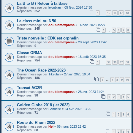
La B to B / Retour à la Base
Dernier message par
leloublan
«
05 févr. 2024 17:30
Réponses :
352
1
15
16
17
18
…
La class mini ou 6.50
Dernier message par
doublemexpress
«
14 nov. 2023 15:27
Réponses :
145
1
5
6
7
8
…
Triste nouvelle : CDK est orphelin
Dernier message par
doublemexpress
«
20 sept. 2023 17:42
Réponses :
9
Classe ORMA
Dernier message par
doublemexpress
«
16 août 2023 15:35
Réponses :
754
1
35
36
37
38
…
The Ocean Race 2022-2023
Dernier message par
Tiketitan
«
27 juin 2023 19:04
Réponses :
186
1
7
8
9
10
…
Transat AG2R
Dernier message par
doublemexpress
«
28 avr. 2023 11:24
Réponses :
98
1
2
3
4
5
Golden Globe 2018 ( et 2022)
Dernier message par
Sandetie
«
24 avr. 2023 13:25
Réponses :
71
1
2
3
4
Route du Rhum 2022
Dernier message par
Hel
«
06 mars 2023 22:42
Réponses :
68
1
2
3
4