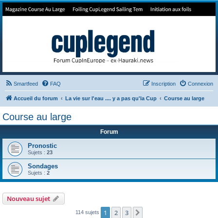
Forum de Cup In Europe
Le forum de l'America's Cup!
Smartfeed
FAQ
Inscription
Connexion
Accueil du forum
La vie sur l'eau .... y a pas qu'la Cup
Course au large
Course au large
Forum
Pronostic
Sujets :
23
Sondages
Sujets :
2
Nouveau sujet
1
2
3
Suivant
114 sujets