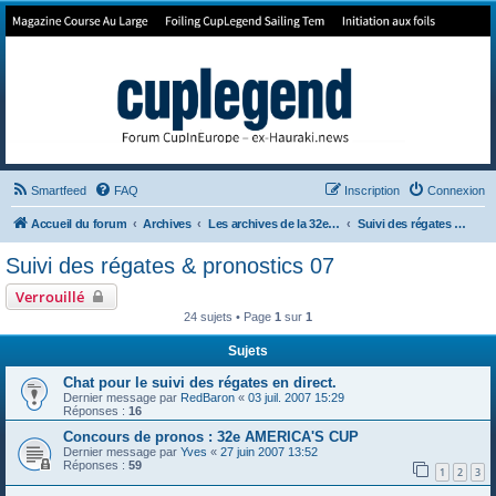
Forum de Cup In Europe
Le forum de l'America's Cup!
Smartfeed
FAQ
Inscription
Connexion
Accueil du forum
Archives
Les archives de la 32e America's Cup
Suivi des régates & pronostics 07
Suivi des régates & pronostics 07
Verrouillé
24 sujets • Page
1
sur
1
Sujets
Chat pour le suivi des régates en direct.
Dernier message par
RedBaron
«
03 juil. 2007 15:29
Réponses :
16
Concours de pronos : 32e AMERICA'S CUP
Dernier message par
Yves
«
27 juin 2007 13:52
Réponses :
59
1
2
3