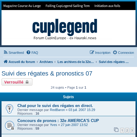
Forum de Cup In Europe
Le forum de l'America's Cup!
Smartfeed
FAQ
Inscription
Connexion
Accueil du forum
Archives
Les archives de la 32e America's Cup
Suivi des régates & pronostics 07
Suivi des régates & pronostics 07
Verrouillé
24 sujets • Page
1
sur
1
Sujets
Chat pour le suivi des régates en direct.
Dernier message par
RedBaron
«
03 juil. 2007 15:29
Réponses :
16
Concours de pronos : 32e AMERICA'S CUP
Dernier message par
Yves
«
27 juin 2007 13:52
Réponses :
59
1
2
3