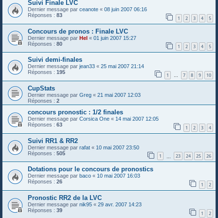
Suivi Finale LVC
Dernier message par
ceanote
«
08 juin 2007 06:16
Réponses :
83
1
2
3
4
5
Concours de pronos : Finale LVC
Dernier message par
Hel
«
01 juin 2007 15:27
Réponses :
80
1
2
3
4
5
Suivi demi-finales
Dernier message par
jean33
«
25 mai 2007 21:14
Réponses :
195
1
7
8
9
10
…
CupStats
Dernier message par
Greg
«
21 mai 2007 12:03
Réponses :
2
concours pronostic : 1/2 finales
Dernier message par
Corsica One
«
14 mai 2007 12:05
Réponses :
63
1
2
3
4
Suivi RR1 & RR2
Dernier message par
rafat
«
10 mai 2007 23:50
Réponses :
505
1
23
24
25
26
…
Dotations pour le concours de pronostics
Dernier message par
baco
«
10 mai 2007 16:03
Réponses :
26
1
2
Pronostic RR2 de la LVC
Dernier message par
nik95
«
29 avr. 2007 14:23
Réponses :
39
1
2