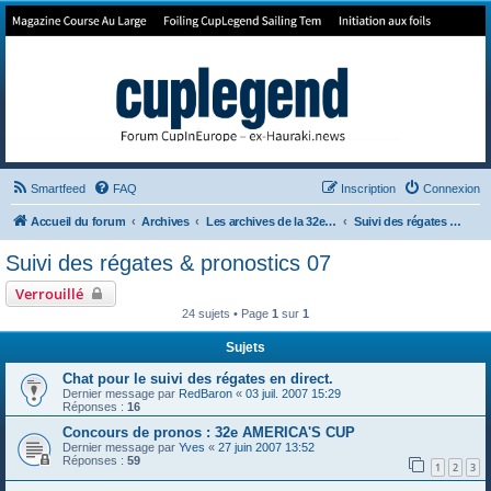
Forum de Cup In Europe
Le forum de l'America's Cup!
Smartfeed
FAQ
Inscription
Connexion
Accueil du forum
Archives
Les archives de la 32e America's Cup
Suivi des régates & pronostics 07
Suivi des régates & pronostics 07
Verrouillé
24 sujets • Page
1
sur
1
Sujets
Chat pour le suivi des régates en direct.
Dernier message par
RedBaron
«
03 juil. 2007 15:29
Réponses :
16
Concours de pronos : 32e AMERICA'S CUP
Dernier message par
Yves
«
27 juin 2007 13:52
Réponses :
59
1
2
3