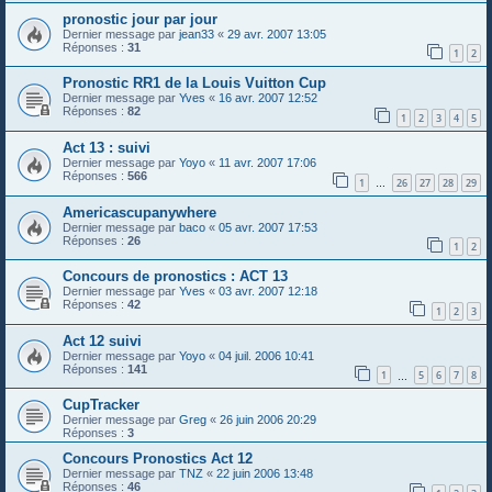
pronostic jour par jour
Dernier message par
jean33
«
29 avr. 2007 13:05
Réponses :
31
1
2
Pronostic RR1 de la Louis Vuitton Cup
Dernier message par
Yves
«
16 avr. 2007 12:52
Réponses :
82
1
2
3
4
5
Act 13 : suivi
Dernier message par
Yoyo
«
11 avr. 2007 17:06
Réponses :
566
1
26
27
28
29
…
Americascupanywhere
Dernier message par
baco
«
05 avr. 2007 17:53
Réponses :
26
1
2
Concours de pronostics : ACT 13
Dernier message par
Yves
«
03 avr. 2007 12:18
Réponses :
42
1
2
3
Act 12 suivi
Dernier message par
Yoyo
«
04 juil. 2006 10:41
Réponses :
141
1
5
6
7
8
…
CupTracker
Dernier message par
Greg
«
26 juin 2006 20:29
Réponses :
3
Concours Pronostics Act 12
Dernier message par
TNZ
«
22 juin 2006 13:48
Réponses :
46