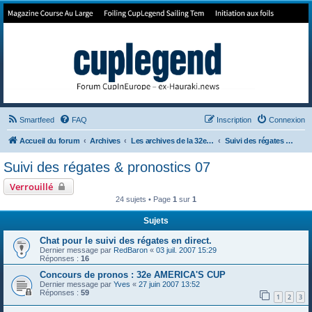
Forum de Cup In Europe
Le forum de l'America's Cup!
Smartfeed
FAQ
Inscription
Connexion
Accueil du forum
Archives
Les archives de la 32e America's Cup
Suivi des régates & pronostics 07
Suivi des régates & pronostics 07
Verrouillé
24 sujets • Page
1
sur
1
Sujets
Chat pour le suivi des régates en direct.
Dernier message par
RedBaron
«
03 juil. 2007 15:29
Réponses :
16
Concours de pronos : 32e AMERICA'S CUP
Dernier message par
Yves
«
27 juin 2007 13:52
Réponses :
59
1
2
3