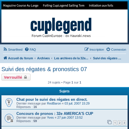
Forum de Cup In Europe
Le forum de l'America's Cup!
Smartfeed
FAQ
Inscription
Connexion
Accueil du forum
Archives
Les archives de la 32e America's Cup
Suivi des régates & pronostics 07
Suivi des régates & pronostics 07
Verrouillé
24 sujets • Page
1
sur
1
Sujets
Chat pour le suivi des régates en direct.
Dernier message par
RedBaron
«
03 juil. 2007 15:29
Réponses :
16
Concours de pronos : 32e AMERICA'S CUP
Dernier message par
Yves
«
27 juin 2007 13:52
Réponses :
59
1
2
3