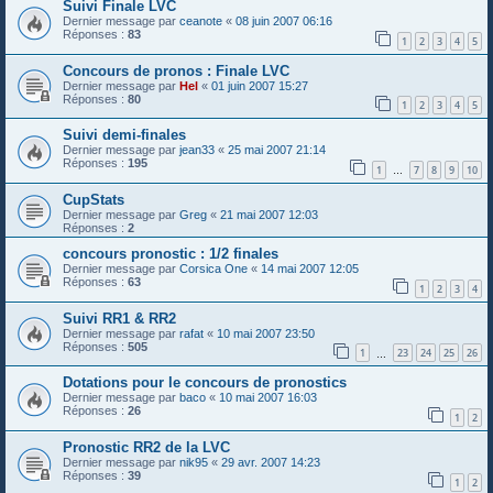
Suivi Finale LVC
Dernier message par
ceanote
«
08 juin 2007 06:16
Réponses :
83
1
2
3
4
5
Concours de pronos : Finale LVC
Dernier message par
Hel
«
01 juin 2007 15:27
Réponses :
80
1
2
3
4
5
Suivi demi-finales
Dernier message par
jean33
«
25 mai 2007 21:14
Réponses :
195
1
7
8
9
10
…
CupStats
Dernier message par
Greg
«
21 mai 2007 12:03
Réponses :
2
concours pronostic : 1/2 finales
Dernier message par
Corsica One
«
14 mai 2007 12:05
Réponses :
63
1
2
3
4
Suivi RR1 & RR2
Dernier message par
rafat
«
10 mai 2007 23:50
Réponses :
505
1
23
24
25
26
…
Dotations pour le concours de pronostics
Dernier message par
baco
«
10 mai 2007 16:03
Réponses :
26
1
2
Pronostic RR2 de la LVC
Dernier message par
nik95
«
29 avr. 2007 14:23
Réponses :
39
1
2