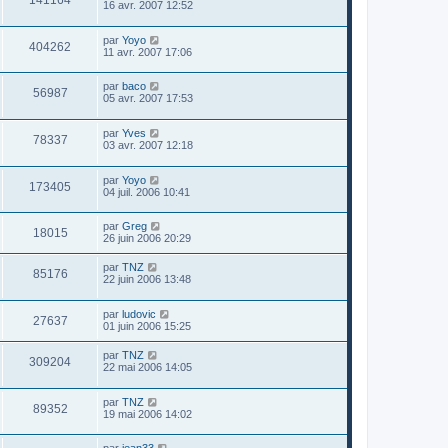
141164
16 avr. 2007 12:52
par
Yoyo
404262
11 avr. 2007 17:06
par
baco
56987
05 avr. 2007 17:53
par
Yves
78337
03 avr. 2007 12:18
par
Yoyo
173405
04 juil. 2006 10:41
par
Greg
18015
26 juin 2006 20:29
par
TNZ
85176
22 juin 2006 13:48
par
ludovic
27637
01 juin 2006 15:25
par
TNZ
309204
22 mai 2006 14:05
par
TNZ
89352
19 mai 2006 14:02