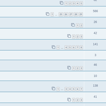
82
1
2
3
4
5
566
1
25
26
27
28
29
…
26
1
2
42
1
2
3
141
1
4
5
6
7
8
…
3
46
1
2
3
10
138
1
3
4
5
6
7
…
41
1
2
3