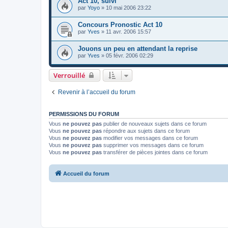
Act 10, suivi
par
Yoyo
»
10 mai 2006 23:22
Concours Pronostic Act 10
par
Yves
»
11 avr. 2006 15:57
Jouons un peu en attendant la reprise
par
Yves
»
05 févr. 2006 02:29
Verrouillé
Revenir à l’accueil du forum
PERMISSIONS DU FORUM
Vous
ne pouvez pas
publier de nouveaux sujets dans ce forum
Vous
ne pouvez pas
répondre aux sujets dans ce forum
Vous
ne pouvez pas
modifier vos messages dans ce forum
Vous
ne pouvez pas
supprimer vos messages dans ce forum
Vous
ne pouvez pas
transférer de pièces jointes dans ce forum
Accueil du forum