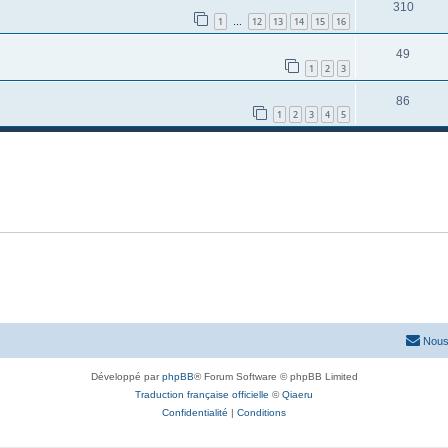
310
1
12
13
14
15
16
…
49
1
2
3
86
1
2
3
4
5
Nous
Développé par
phpBB
® Forum Software © phpBB Limited
Traduction française officielle
©
Qiaeru
Confidentialité
|
Conditions