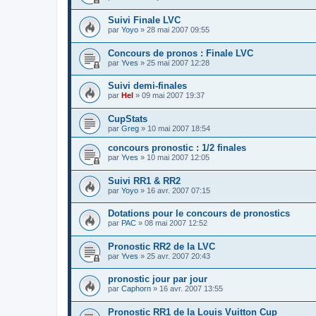
Suivi Finale LVC
par
Yoyo
»
28 mai 2007 09:55
Concours de pronos : Finale LVC
par
Yves
»
25 mai 2007 12:28
Suivi demi-finales
par
Hel
»
09 mai 2007 19:37
CupStats
par
Greg
»
10 mai 2007 18:54
concours pronostic : 1/2 finales
par
Yves
»
10 mai 2007 12:05
Suivi RR1 & RR2
par
Yoyo
»
16 avr. 2007 07:15
Dotations pour le concours de pronostics
par
PAC
»
08 mai 2007 12:52
Pronostic RR2 de la LVC
par
Yves
»
25 avr. 2007 20:43
pronostic jour par jour
par
Caphorn
»
16 avr. 2007 13:55
Pronostic RR1 de la Louis Vuitton Cup