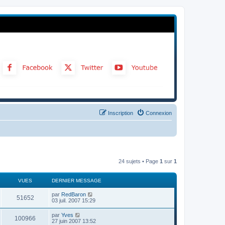
Inscription
Connexion
24 sujets • Page
1
sur
1
VUES
DERNIER MESSAGE
par
RedBaron
51652
03 juil. 2007 15:29
par
Yves
100966
27 juin 2007 13:52