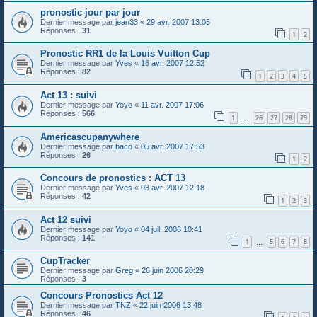
pronostic jour par jour
Dernier message par
jean33
«
29 avr. 2007 13:05
Réponses :
31
1
2
Pronostic RR1 de la Louis Vuitton Cup
Dernier message par
Yves
«
16 avr. 2007 12:52
Réponses :
82
1
2
3
4
5
Act 13 : suivi
Dernier message par
Yoyo
«
11 avr. 2007 17:06
Réponses :
566
1
26
27
28
29
…
Americascupanywhere
Dernier message par
baco
«
05 avr. 2007 17:53
Réponses :
26
1
2
Concours de pronostics : ACT 13
Dernier message par
Yves
«
03 avr. 2007 12:18
Réponses :
42
1
2
3
Act 12 suivi
Dernier message par
Yoyo
«
04 juil. 2006 10:41
Réponses :
141
1
5
6
7
8
…
CupTracker
Dernier message par
Greg
«
26 juin 2006 20:29
Réponses :
3
Concours Pronostics Act 12
Dernier message par
TNZ
«
22 juin 2006 13:48
Réponses :
46