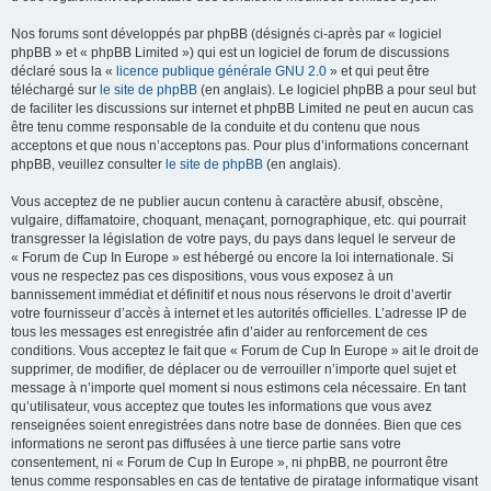
Nos forums sont développés par phpBB (désignés ci-après par « logiciel
phpBB » et « phpBB Limited ») qui est un logiciel de forum de discussions
déclaré sous la «
licence publique générale GNU 2.0
» et qui peut être
téléchargé sur
le site de phpBB
(en anglais). Le logiciel phpBB a pour seul but
de faciliter les discussions sur internet et phpBB Limited ne peut en aucun cas
être tenu comme responsable de la conduite et du contenu que nous
acceptons et que nous n’acceptons pas. Pour plus d’informations concernant
phpBB, veuillez consulter
le site de phpBB
(en anglais).
Vous acceptez de ne publier aucun contenu à caractère abusif, obscène,
vulgaire, diffamatoire, choquant, menaçant, pornographique, etc. qui pourrait
transgresser la législation de votre pays, du pays dans lequel le serveur de
« Forum de Cup In Europe » est hébergé ou encore la loi internationale. Si
vous ne respectez pas ces dispositions, vous vous exposez à un
bannissement immédiat et définitif et nous nous réservons le droit d’avertir
votre fournisseur d’accès à internet et les autorités officielles. L’adresse IP de
tous les messages est enregistrée afin d’aider au renforcement de ces
conditions. Vous acceptez le fait que « Forum de Cup In Europe » ait le droit de
supprimer, de modifier, de déplacer ou de verrouiller n’importe quel sujet et
message à n’importe quel moment si nous estimons cela nécessaire. En tant
qu’utilisateur, vous acceptez que toutes les informations que vous avez
renseignées soient enregistrées dans notre base de données. Bien que ces
informations ne seront pas diffusées à une tierce partie sans votre
consentement, ni « Forum de Cup In Europe », ni phpBB, ne pourront être
tenus comme responsables en cas de tentative de piratage informatique visant