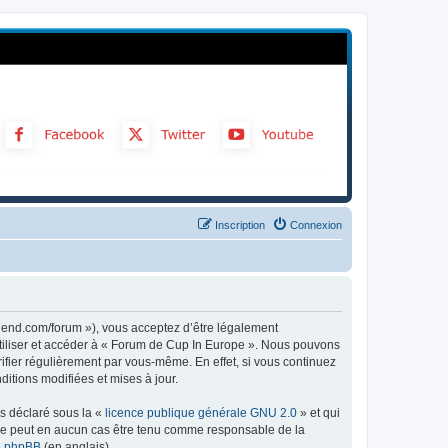
Inscription
Connexion
gend.com/forum »), vous acceptez d’être légalement
utiliser et accéder à « Forum de Cup In Europe ». Nous pouvons
ifier régulièrement par vous-même. En effet, si vous continuez
itions modifiées et mises à jour.
ns déclaré sous la «
licence publique générale GNU 2.0
» et qui
ed ne peut en aucun cas être tenu comme responsable de la
de phpBB
(en anglais).