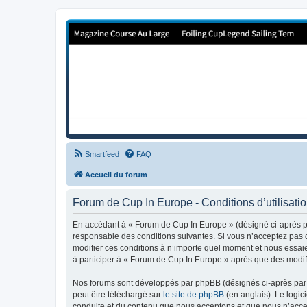
Forum de Cup In Europe
Le forum de l'America's Cup!
Smartfeed
FAQ
Accueil du forum
Forum de Cup In Europe - Conditions d’utilisati
En accédant à « Forum de Cup In Europe » (désigné ci-après pa
responsable des conditions suivantes. Si vous n’acceptez pas d
modifier ces conditions à n’importe quel moment et nous essaie
à participer à « Forum de Cup In Europe » après que des modifi
Nos forums sont développés par phpBB (désignés ci-après par «
peut être téléchargé sur
le site de phpBB
(en anglais). Le logic
conduite et du contenu que nous acceptons et que nous n’acce