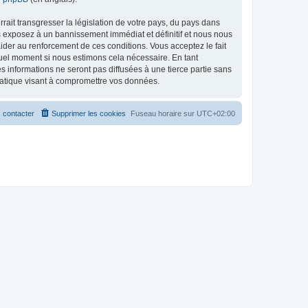
ait transgresser la législation de votre pays, du pays dans
s exposez à un bannissement immédiat et définitif et nous nous
d’aider au renforcement de ces conditions. Vous acceptez le fait
quel moment si nous estimons cela nécessaire. En tant
 informations ne seront pas diffusées à une tierce partie sans
matique visant à compromettre vos données.
 contacter
Supprimer les cookies
Fuseau horaire sur
UTC+02:00