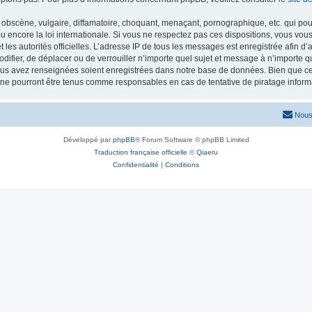
obscène, vulgaire, diffamatoire, choquant, menaçant, pornographique, etc. qui pourr
 encore la loi internationale. Si vous ne respectez pas ces dispositions, vous vou
 et les autorités officielles. L’adresse IP de tous les messages est enregistrée afin 
odifier, de déplacer ou de verrouiller n’importe quel sujet et message à n’importe 
vous avez renseignées soient enregistrées dans notre base de données. Bien que ces
 ne pourront être tenus comme responsables en cas de tentative de piratage infor
Nous
Développé par
phpBB
® Forum Software © phpBB Limited
Traduction française officielle
©
Qiaeru
Confidentialité
|
Conditions