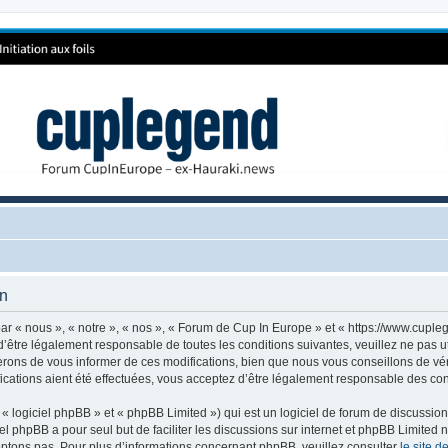
on
r « nous », « notre », « nos », « Forum de Cup In Europe » et « https://www.cuple
’être légalement responsable de toutes les conditions suivantes, veuillez ne pas 
rons de vous informer de ces modifications, bien que nous vous conseillons de vér
cations aient été effectuées, vous acceptez d’être légalement responsable des cond
 logiciel phpBB » et « phpBB Limited ») qui est un logiciel de forum de discussio
iel phpBB a pour seul but de faciliter les discussions sur internet et phpBB Limit
ptons pas. Pour plus d’informations concernant phpBB, veuillez consulter
le site 