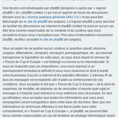
Nos forums sont développés par phpBB (désignés ci-après par « logiciel
phpBB » et « phpBB Limited ») qui est un logiciel de forum de discussions
déclaré sous la «
licence publique générale GNU 2.0
» et qui peut être
téléchargé sur
le site de phpBB
(en anglais). Le logiciel phpBB a pour seul but
de faciliter les discussions sur internet et phpBB Limited ne peut en aucun cas
être tenu comme responsable de la conduite et du contenu que nous
acceptons et que nous n’acceptons pas. Pour plus d’informations concernant
phpBB, veuillez consulter
le site de phpBB
(en anglais).
Vous acceptez de ne publier aucun contenu à caractère abusif, obscène,
vulgaire, diffamatoire, choquant, menaçant, pornographique, etc. qui pourrait
transgresser la législation de votre pays, du pays dans lequel le serveur de
« Forum de Cup In Europe » est hébergé ou encore la loi internationale. Si
vous ne respectez pas ces dispositions, vous vous exposez à un
bannissement immédiat et définitif et nous nous réservons le droit d’avertir
votre fournisseur d’accès à internet et les autorités officielles. L’adresse IP de
tous les messages est enregistrée afin d’aider au renforcement de ces
conditions. Vous acceptez le fait que « Forum de Cup In Europe » ait le droit de
supprimer, de modifier, de déplacer ou de verrouiller n’importe quel sujet et
message à n’importe quel moment si nous estimons cela nécessaire. En tant
qu’utilisateur, vous acceptez que toutes les informations que vous avez
renseignées soient enregistrées dans notre base de données. Bien que ces
informations ne seront pas diffusées à une tierce partie sans votre
consentement, ni « Forum de Cup In Europe », ni phpBB, ne pourront être
tenus comme responsables en cas de tentative de piratage informatique visant