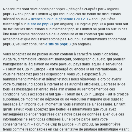
Nos forums sont développés par phpBB (désignés ci-après par « logiciel
phpBB » et « phpBB Limited ») qui est un logiciel de forum de discussions
déclaré sous la «
licence publique générale GNU 2.0
» et qui peut être
téléchargé sur
le site de phpBB
(en anglais). Le logiciel phpBB a pour seul but
de faciliter les discussions sur internet et phpBB Limited ne peut en aucun cas
être tenu comme responsable de la conduite et du contenu que nous
acceptons et que nous n’acceptons pas. Pour plus d’informations concernant
phpBB, veuillez consulter
le site de phpBB
(en anglais).
Vous acceptez de ne publier aucun contenu à caractère abusif, obscène,
vulgaire, diffamatoire, choquant, menaçant, pornographique, etc. qui pourrait
transgresser la législation de votre pays, du pays dans lequel le serveur de
« Forum de Cup In Europe » est hébergé ou encore la loi internationale. Si
vous ne respectez pas ces dispositions, vous vous exposez à un
bannissement immédiat et définitif et nous nous réservons le droit d’avertir
votre fournisseur d’accès à internet et les autorités officielles. L’adresse IP de
tous les messages est enregistrée afin d’aider au renforcement de ces
conditions. Vous acceptez le fait que « Forum de Cup In Europe » ait le droit de
supprimer, de modifier, de déplacer ou de verrouiller n’importe quel sujet et
message à n’importe quel moment si nous estimons cela nécessaire. En tant
qu’utilisateur, vous acceptez que toutes les informations que vous avez
renseignées soient enregistrées dans notre base de données. Bien que ces
informations ne seront pas diffusées à une tierce partie sans votre
consentement, ni « Forum de Cup In Europe », ni phpBB, ne pourront être
tenus comme responsables en cas de tentative de piratage informatique visant