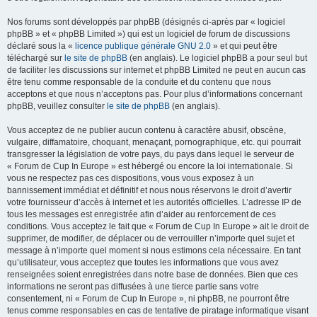
Nos forums sont développés par phpBB (désignés ci-après par « logiciel
phpBB » et « phpBB Limited ») qui est un logiciel de forum de discussions
déclaré sous la «
licence publique générale GNU 2.0
» et qui peut être
téléchargé sur
le site de phpBB
(en anglais). Le logiciel phpBB a pour seul but
de faciliter les discussions sur internet et phpBB Limited ne peut en aucun cas
être tenu comme responsable de la conduite et du contenu que nous
acceptons et que nous n’acceptons pas. Pour plus d’informations concernant
phpBB, veuillez consulter
le site de phpBB
(en anglais).
Vous acceptez de ne publier aucun contenu à caractère abusif, obscène,
vulgaire, diffamatoire, choquant, menaçant, pornographique, etc. qui pourrait
transgresser la législation de votre pays, du pays dans lequel le serveur de
« Forum de Cup In Europe » est hébergé ou encore la loi internationale. Si
vous ne respectez pas ces dispositions, vous vous exposez à un
bannissement immédiat et définitif et nous nous réservons le droit d’avertir
votre fournisseur d’accès à internet et les autorités officielles. L’adresse IP de
tous les messages est enregistrée afin d’aider au renforcement de ces
conditions. Vous acceptez le fait que « Forum de Cup In Europe » ait le droit de
supprimer, de modifier, de déplacer ou de verrouiller n’importe quel sujet et
message à n’importe quel moment si nous estimons cela nécessaire. En tant
qu’utilisateur, vous acceptez que toutes les informations que vous avez
renseignées soient enregistrées dans notre base de données. Bien que ces
informations ne seront pas diffusées à une tierce partie sans votre
consentement, ni « Forum de Cup In Europe », ni phpBB, ne pourront être
tenus comme responsables en cas de tentative de piratage informatique visant