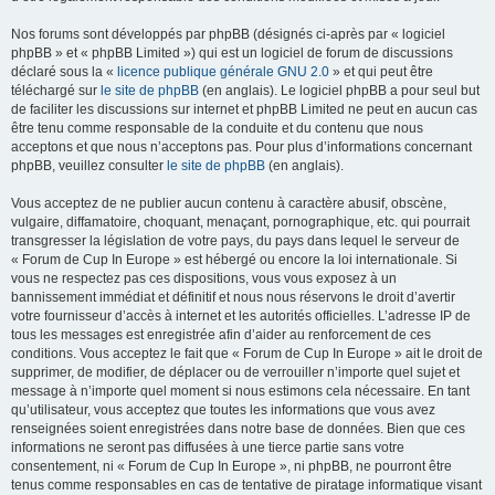
Nos forums sont développés par phpBB (désignés ci-après par « logiciel
phpBB » et « phpBB Limited ») qui est un logiciel de forum de discussions
déclaré sous la «
licence publique générale GNU 2.0
» et qui peut être
téléchargé sur
le site de phpBB
(en anglais). Le logiciel phpBB a pour seul but
de faciliter les discussions sur internet et phpBB Limited ne peut en aucun cas
être tenu comme responsable de la conduite et du contenu que nous
acceptons et que nous n’acceptons pas. Pour plus d’informations concernant
phpBB, veuillez consulter
le site de phpBB
(en anglais).
Vous acceptez de ne publier aucun contenu à caractère abusif, obscène,
vulgaire, diffamatoire, choquant, menaçant, pornographique, etc. qui pourrait
transgresser la législation de votre pays, du pays dans lequel le serveur de
« Forum de Cup In Europe » est hébergé ou encore la loi internationale. Si
vous ne respectez pas ces dispositions, vous vous exposez à un
bannissement immédiat et définitif et nous nous réservons le droit d’avertir
votre fournisseur d’accès à internet et les autorités officielles. L’adresse IP de
tous les messages est enregistrée afin d’aider au renforcement de ces
conditions. Vous acceptez le fait que « Forum de Cup In Europe » ait le droit de
supprimer, de modifier, de déplacer ou de verrouiller n’importe quel sujet et
message à n’importe quel moment si nous estimons cela nécessaire. En tant
qu’utilisateur, vous acceptez que toutes les informations que vous avez
renseignées soient enregistrées dans notre base de données. Bien que ces
informations ne seront pas diffusées à une tierce partie sans votre
consentement, ni « Forum de Cup In Europe », ni phpBB, ne pourront être
tenus comme responsables en cas de tentative de piratage informatique visant