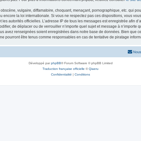
obscène, vulgaire, diffamatoire, choquant, menaçant, pornographique, etc. qui pourr
 encore la loi internationale. Si vous ne respectez pas ces dispositions, vous vou
 et les autorités officielles. L’adresse IP de tous les messages est enregistrée afin 
odifier, de déplacer ou de verrouiller n’importe quel sujet et message à n’importe 
vous avez renseignées soient enregistrées dans notre base de données. Bien que ces
 ne pourront être tenus comme responsables en cas de tentative de piratage infor
Nous
Développé par
phpBB
® Forum Software © phpBB Limited
Traduction française officielle
©
Qiaeru
Confidentialité
|
Conditions