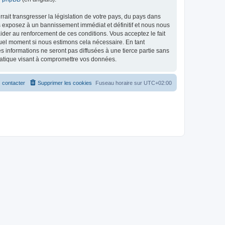
ait transgresser la législation de votre pays, du pays dans
s exposez à un bannissement immédiat et définitif et nous nous
d’aider au renforcement de ces conditions. Vous acceptez le fait
quel moment si nous estimons cela nécessaire. En tant
 informations ne seront pas diffusées à une tierce partie sans
matique visant à compromettre vos données.
 contacter
Supprimer les cookies
Fuseau horaire sur
UTC+02:00