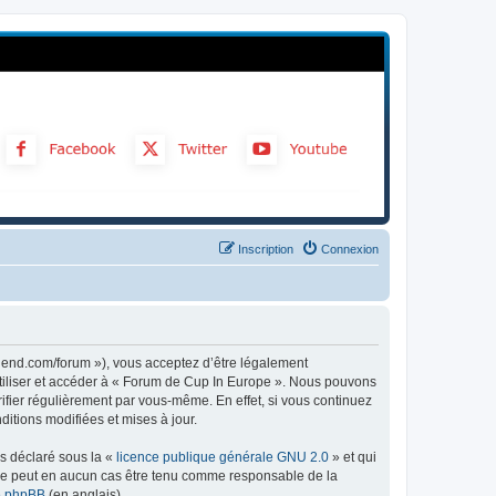
Inscription
Connexion
gend.com/forum »), vous acceptez d’être légalement
utiliser et accéder à « Forum de Cup In Europe ». Nous pouvons
ifier régulièrement par vous-même. En effet, si vous continuez
itions modifiées et mises à jour.
ns déclaré sous la «
licence publique générale GNU 2.0
» et qui
ed ne peut en aucun cas être tenu comme responsable de la
de phpBB
(en anglais).