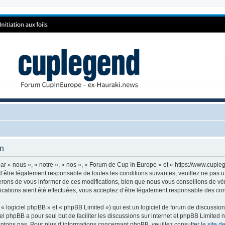
on
r « nous », « notre », « nos », « Forum de Cup In Europe » et « https://www.cuple
’être légalement responsable de toutes les conditions suivantes, veuillez ne pas 
rons de vous informer de ces modifications, bien que nous vous conseillons de vér
cations aient été effectuées, vous acceptez d’être légalement responsable des cond
 logiciel phpBB » et « phpBB Limited ») qui est un logiciel de forum de discussio
iel phpBB a pour seul but de faciliter les discussions sur internet et phpBB Limit
ptons pas. Pour plus d’informations concernant phpBB, veuillez consulter
le site 