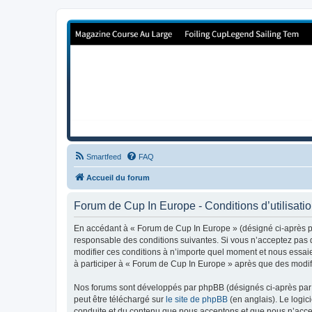
Forum de Cup In Europe
Le forum de l'America's Cup!
Smartfeed
FAQ
Accueil du forum
Forum de Cup In Europe - Conditions d’utilisati
En accédant à « Forum de Cup In Europe » (désigné ci-après pa
responsable des conditions suivantes. Si vous n’acceptez pas d
modifier ces conditions à n’importe quel moment et nous essaie
à participer à « Forum de Cup In Europe » après que des modifi
Nos forums sont développés par phpBB (désignés ci-après par «
peut être téléchargé sur
le site de phpBB
(en anglais). Le logic
conduite et du contenu que nous acceptons et que nous n’acce