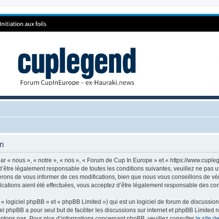
on
r « nous », « notre », « nos », « Forum de Cup In Europe » et « https://www.cuple
’être légalement responsable de toutes les conditions suivantes, veuillez ne pas 
rons de vous informer de ces modifications, bien que nous vous conseillons de vér
cations aient été effectuées, vous acceptez d’être légalement responsable des cond
 logiciel phpBB » et « phpBB Limited ») qui est un logiciel de forum de discussio
iel phpBB a pour seul but de faciliter les discussions sur internet et phpBB Limit
ptons pas. Pour plus d’informations concernant phpBB, veuillez consulter
le site 