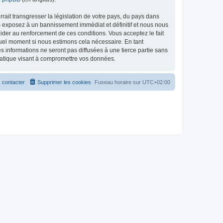
ait transgresser la législation de votre pays, du pays dans
s exposez à un bannissement immédiat et définitif et nous nous
d’aider au renforcement de ces conditions. Vous acceptez le fait
quel moment si nous estimons cela nécessaire. En tant
 informations ne seront pas diffusées à une tierce partie sans
matique visant à compromettre vos données.
 contacter
Supprimer les cookies
Fuseau horaire sur
UTC+02:00