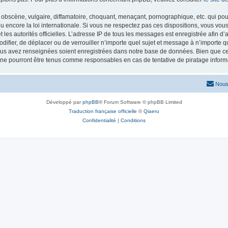
obscène, vulgaire, diffamatoire, choquant, menaçant, pornographique, etc. qui pourr
 encore la loi internationale. Si vous ne respectez pas ces dispositions, vous vou
 et les autorités officielles. L’adresse IP de tous les messages est enregistrée afin 
odifier, de déplacer ou de verrouiller n’importe quel sujet et message à n’importe 
vous avez renseignées soient enregistrées dans notre base de données. Bien que ces
 ne pourront être tenus comme responsables en cas de tentative de piratage infor
Nous
Développé par
phpBB
® Forum Software © phpBB Limited
Traduction française officielle
©
Qiaeru
Confidentialité
|
Conditions