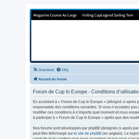
Forum de Cup In Europe
Le forum de l'America's Cup!
Smartfeed
FAQ
Accueil du forum
Forum de Cup In Europe - Conditions d’utilisati
En accédant à « Forum de Cup In Europe » (désigné ci-après pa
responsable des conditions suivantes. Si vous n’acceptez pas d
modifier ces conditions à n’importe quel moment et nous essaie
à participer à « Forum de Cup In Europe » après que des modifi
Nos forums sont développés par phpBB (désignés ci-après par «
peut être téléchargé sur
le site de phpBB
(en anglais). Le logic
conduite et du contenu que nous acceptons et que nous n’acce