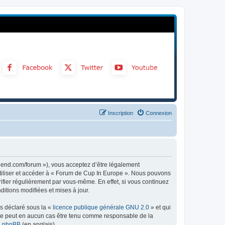
Inscription
Connexion
gend.com/forum »), vous acceptez d’être légalement
utiliser et accéder à « Forum de Cup In Europe ». Nous pouvons
ifier régulièrement par vous-même. En effet, si vous continuez
itions modifiées et mises à jour.
ns déclaré sous la «
licence publique générale GNU 2.0
» et qui
ed ne peut en aucun cas être tenu comme responsable de la
de phpBB
(en anglais).