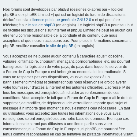
Nos forums sont développés par phpBB (désignés ci-après par « logiciel
phpBB » et « phpBB Limited ») qui est un logiciel de forum de discussions
déclaré sous la «
licence publique générale GNU 2.0
» et qui peut être
téléchargé sur
le site de phpBB
(en anglais). Le logiciel phpBB a pour seul but
de faciliter les discussions sur internet et phpBB Limited ne peut en aucun cas
être tenu comme responsable de la conduite et du contenu que nous
acceptons et que nous n’acceptons pas. Pour plus d’informations concernant
phpBB, veuillez consulter
le site de phpBB
(en anglais).
Vous acceptez de ne publier aucun contenu à caractère abusif, obscène,
vulgaire, diffamatoire, choquant, menaçant, pornographique, etc. qui pourrait
transgresser la législation de votre pays, du pays dans lequel le serveur de
« Forum de Cup In Europe » est hébergé ou encore la loi internationale. Si
vous ne respectez pas ces dispositions, vous vous exposez à un
bannissement immédiat et définitif et nous nous réservons le droit d’avertir
votre fournisseur d’accès à internet et les autorités officielles. L’adresse IP de
tous les messages est enregistrée afin d’aider au renforcement de ces
conditions. Vous acceptez le fait que « Forum de Cup In Europe » ait le droit de
supprimer, de modifier, de déplacer ou de verrouiller n’importe quel sujet et
message à n’importe quel moment si nous estimons cela nécessaire. En tant
qu’utilisateur, vous acceptez que toutes les informations que vous avez
renseignées soient enregistrées dans notre base de données. Bien que ces
informations ne seront pas diffusées à une tierce partie sans votre
consentement, ni « Forum de Cup In Europe », ni phpBB, ne pourront être
tenus comme responsables en cas de tentative de piratage informatique visant