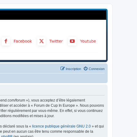
Inscription
Connexion
gend.com/forum »), vous acceptez d’être légalement
utiliser et accéder à « Forum de Cup In Europe ». Nous pouvons
ifier régulièrement par vous-même. En effet, si vous continuez
itions modifiées et mises à jour.
ns déclaré sous la «
licence publique générale GNU 2.0
» et qui
ed ne peut en aucun cas être tenu comme responsable de la
de phpBB
(en anglais).