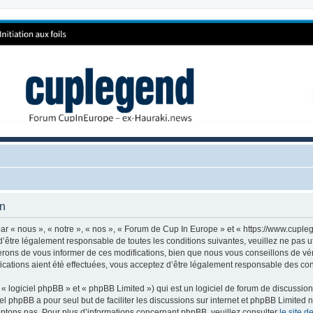
on
r « nous », « notre », « nos », « Forum de Cup In Europe » et « https://www.cuple
’être légalement responsable de toutes les conditions suivantes, veuillez ne pas 
rons de vous informer de ces modifications, bien que nous vous conseillons de vér
cations aient été effectuées, vous acceptez d’être légalement responsable des cond
 logiciel phpBB » et « phpBB Limited ») qui est un logiciel de forum de discussio
iel phpBB a pour seul but de faciliter les discussions sur internet et phpBB Limit
ptons pas. Pour plus d’informations concernant phpBB, veuillez consulter
le site 