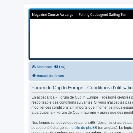
Forum de Cup In Europe
Le forum de l'America's Cup!
Smartfeed
FAQ
Accueil du forum
Forum de Cup In Europe - Conditions d’utilisati
En accédant à « Forum de Cup In Europe » (désigné ci-après pa
responsable des conditions suivantes. Si vous n’acceptez pas d
modifier ces conditions à n’importe quel moment et nous essaie
à participer à « Forum de Cup In Europe » après que des modifi
Nos forums sont développés par phpBB (désignés ci-après par «
peut être téléchargé sur
le site de phpBB
(en anglais). Le logic
conduite et du contenu que nous acceptons et que nous n’acce