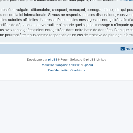
obscène, vulgaire, diffamatoire, choquant, menaçant, pornographique, etc. qui pourr
 encore la loi internationale. Si vous ne respectez pas ces dispositions, vous vou
 et les autorités officielles. L’adresse IP de tous les messages est enregistrée afin 
odifier, de déplacer ou de verrouiller n’importe quel sujet et message à n’importe 
vous avez renseignées soient enregistrées dans notre base de données. Bien que ces
 ne pourront être tenus comme responsables en cas de tentative de piratage infor
Nous
Développé par
phpBB
® Forum Software © phpBB Limited
Traduction française officielle
©
Qiaeru
Confidentialité
|
Conditions