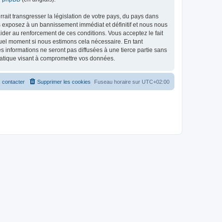
ait transgresser la législation de votre pays, du pays dans
s exposez à un bannissement immédiat et définitif et nous nous
d’aider au renforcement de ces conditions. Vous acceptez le fait
quel moment si nous estimons cela nécessaire. En tant
 informations ne seront pas diffusées à une tierce partie sans
matique visant à compromettre vos données.
 contacter
Supprimer les cookies
Fuseau horaire sur
UTC+02:00