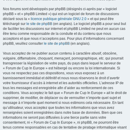
Nos forums sont développés par phpBB (désignés ci-après par « logiciel
phpBB » et « phpBB Limited ») qui est un logiciel de forum de discussions
déclaré sous la «
licence publique générale GNU 2.0
» et qui peut être
téléchargé sur
le site de phpBB
(en anglais). Le logiciel phpBB a pour seul but
de faciliter les discussions sur internet et phpBB Limited ne peut en aucun cas
être tenu comme responsable de la conduite et du contenu que nous
acceptons et que nous n’acceptons pas. Pour plus d’informations concernant
phpBB, veuillez consulter
le site de phpBB
(en anglais).
Vous acceptez de ne publier aucun contenu à caractère abusif, obscène,
vulgaire, diffamatoire, choquant, menaçant, pornographique, etc. qui pourrait
transgresser la législation de votre pays, du pays dans lequel le serveur de
« Forum de Cup In Europe » est hébergé ou encore la loi internationale. Si
vous ne respectez pas ces dispositions, vous vous exposez à un
bannissement immédiat et définitif et nous nous réservons le droit d’avertir
votre fournisseur d’accès à internet et les autorités officielles. L’adresse IP de
tous les messages est enregistrée afin d’aider au renforcement de ces
conditions. Vous acceptez le fait que « Forum de Cup In Europe » ait le droit de
supprimer, de modifier, de déplacer ou de verrouiller n’importe quel sujet et
message à n’importe quel moment si nous estimons cela nécessaire. En tant
qu’utilisateur, vous acceptez que toutes les informations que vous avez
renseignées soient enregistrées dans notre base de données. Bien que ces
informations ne seront pas diffusées à une tierce partie sans votre
consentement, ni « Forum de Cup In Europe », ni phpBB, ne pourront être
tenus comme responsables en cas de tentative de piratage informatique visant