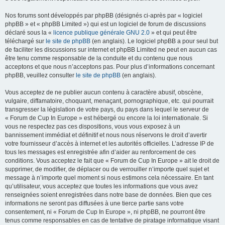
Nos forums sont développés par phpBB (désignés ci-après par « logiciel
phpBB » et « phpBB Limited ») qui est un logiciel de forum de discussions
déclaré sous la «
licence publique générale GNU 2.0
» et qui peut être
téléchargé sur
le site de phpBB
(en anglais). Le logiciel phpBB a pour seul but
de faciliter les discussions sur internet et phpBB Limited ne peut en aucun cas
être tenu comme responsable de la conduite et du contenu que nous
acceptons et que nous n’acceptons pas. Pour plus d’informations concernant
phpBB, veuillez consulter
le site de phpBB
(en anglais).
Vous acceptez de ne publier aucun contenu à caractère abusif, obscène,
vulgaire, diffamatoire, choquant, menaçant, pornographique, etc. qui pourrait
transgresser la législation de votre pays, du pays dans lequel le serveur de
« Forum de Cup In Europe » est hébergé ou encore la loi internationale. Si
vous ne respectez pas ces dispositions, vous vous exposez à un
bannissement immédiat et définitif et nous nous réservons le droit d’avertir
votre fournisseur d’accès à internet et les autorités officielles. L’adresse IP de
tous les messages est enregistrée afin d’aider au renforcement de ces
conditions. Vous acceptez le fait que « Forum de Cup In Europe » ait le droit de
supprimer, de modifier, de déplacer ou de verrouiller n’importe quel sujet et
message à n’importe quel moment si nous estimons cela nécessaire. En tant
qu’utilisateur, vous acceptez que toutes les informations que vous avez
renseignées soient enregistrées dans notre base de données. Bien que ces
informations ne seront pas diffusées à une tierce partie sans votre
consentement, ni « Forum de Cup In Europe », ni phpBB, ne pourront être
tenus comme responsables en cas de tentative de piratage informatique visant