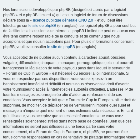
Nos forums sont développés par phpBB (désignés ci-après par « logiciel
phpBB » et « phpBB Limited ») qui est un logiciel de forum de discussions
déclaré sous la «
licence publique générale GNU 2.0
» et qui peut être
téléchargé sur
le site de phpBB
(en anglais). Le logiciel phpBB a pour seul but
de faciliter les discussions sur internet et phpBB Limited ne peut en aucun cas
être tenu comme responsable de la conduite et du contenu que nous
acceptons et que nous n’acceptons pas. Pour plus d’informations concernant
phpBB, veuillez consulter
le site de phpBB
(en anglais).
Vous acceptez de ne publier aucun contenu à caractère abusif, obscène,
vulgaire, diffamatoire, choquant, menaçant, pornographique, etc. qui pourrait
transgresser la législation de votre pays, du pays dans lequel le serveur de
« Forum de Cup In Europe » est hébergé ou encore la loi internationale. Si
vous ne respectez pas ces dispositions, vous vous exposez à un
bannissement immédiat et définitif et nous nous réservons le droit d’avertir
votre fournisseur d’accès à internet et les autorités officielles. L’adresse IP de
tous les messages est enregistrée afin d’aider au renforcement de ces
conditions. Vous acceptez le fait que « Forum de Cup In Europe » ait le droit de
supprimer, de modifier, de déplacer ou de verrouiller n’importe quel sujet et
message à n’importe quel moment si nous estimons cela nécessaire. En tant
qu’utilisateur, vous acceptez que toutes les informations que vous avez
renseignées soient enregistrées dans notre base de données. Bien que ces
informations ne seront pas diffusées à une tierce partie sans votre
consentement, ni « Forum de Cup In Europe », ni phpBB, ne pourront être
tenus comme responsables en cas de tentative de piratage informatique visant