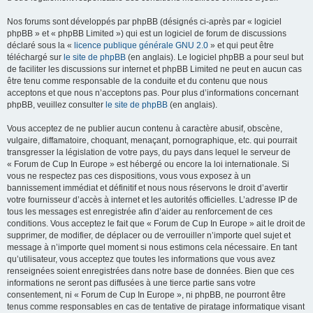
Nos forums sont développés par phpBB (désignés ci-après par « logiciel
phpBB » et « phpBB Limited ») qui est un logiciel de forum de discussions
déclaré sous la «
licence publique générale GNU 2.0
» et qui peut être
téléchargé sur
le site de phpBB
(en anglais). Le logiciel phpBB a pour seul but
de faciliter les discussions sur internet et phpBB Limited ne peut en aucun cas
être tenu comme responsable de la conduite et du contenu que nous
acceptons et que nous n’acceptons pas. Pour plus d’informations concernant
phpBB, veuillez consulter
le site de phpBB
(en anglais).
Vous acceptez de ne publier aucun contenu à caractère abusif, obscène,
vulgaire, diffamatoire, choquant, menaçant, pornographique, etc. qui pourrait
transgresser la législation de votre pays, du pays dans lequel le serveur de
« Forum de Cup In Europe » est hébergé ou encore la loi internationale. Si
vous ne respectez pas ces dispositions, vous vous exposez à un
bannissement immédiat et définitif et nous nous réservons le droit d’avertir
votre fournisseur d’accès à internet et les autorités officielles. L’adresse IP de
tous les messages est enregistrée afin d’aider au renforcement de ces
conditions. Vous acceptez le fait que « Forum de Cup In Europe » ait le droit de
supprimer, de modifier, de déplacer ou de verrouiller n’importe quel sujet et
message à n’importe quel moment si nous estimons cela nécessaire. En tant
qu’utilisateur, vous acceptez que toutes les informations que vous avez
renseignées soient enregistrées dans notre base de données. Bien que ces
informations ne seront pas diffusées à une tierce partie sans votre
consentement, ni « Forum de Cup In Europe », ni phpBB, ne pourront être
tenus comme responsables en cas de tentative de piratage informatique visant