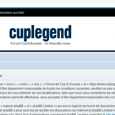
on
r « nous », « notre », « nos », « Forum de Cup In Europe » et « https://www.cuple
’être légalement responsable de toutes les conditions suivantes, veuillez ne pas 
rons de vous informer de ces modifications, bien que nous vous conseillons de vér
cations aient été effectuées, vous acceptez d’être légalement responsable des cond
 logiciel phpBB » et « phpBB Limited ») qui est un logiciel de forum de discussio
iel phpBB a pour seul but de faciliter les discussions sur internet et phpBB Limit
ptons pas. Pour plus d’informations concernant phpBB, veuillez consulter
le site 