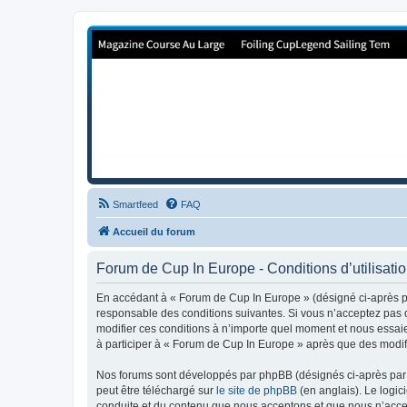
Forum de Cup In Europe
Le forum de l'America's Cup!
Smartfeed
FAQ
Accueil du forum
Forum de Cup In Europe - Conditions d’utilisati
En accédant à « Forum de Cup In Europe » (désigné ci-après pa
responsable des conditions suivantes. Si vous n’acceptez pas d
modifier ces conditions à n’importe quel moment et nous essaie
à participer à « Forum de Cup In Europe » après que des modifi
Nos forums sont développés par phpBB (désignés ci-après par «
peut être téléchargé sur
le site de phpBB
(en anglais). Le logic
conduite et du contenu que nous acceptons et que nous n’acce