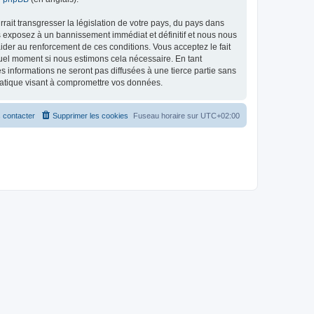
ait transgresser la législation de votre pays, du pays dans
s exposez à un bannissement immédiat et définitif et nous nous
d’aider au renforcement de ces conditions. Vous acceptez le fait
quel moment si nous estimons cela nécessaire. En tant
 informations ne seront pas diffusées à une tierce partie sans
matique visant à compromettre vos données.
 contacter
Supprimer les cookies
Fuseau horaire sur
UTC+02:00