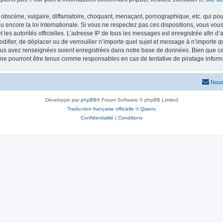
obscène, vulgaire, diffamatoire, choquant, menaçant, pornographique, etc. qui pourr
 encore la loi internationale. Si vous ne respectez pas ces dispositions, vous vou
 et les autorités officielles. L’adresse IP de tous les messages est enregistrée afin 
odifier, de déplacer ou de verrouiller n’importe quel sujet et message à n’importe 
vous avez renseignées soient enregistrées dans notre base de données. Bien que ces
 ne pourront être tenus comme responsables en cas de tentative de piratage infor
Nous
Développé par
phpBB
® Forum Software © phpBB Limited
Traduction française officielle
©
Qiaeru
Confidentialité
|
Conditions