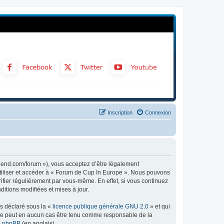
Inscription
Connexion
gend.com/forum »), vous acceptez d’être légalement
utiliser et accéder à « Forum de Cup In Europe ». Nous pouvons
ifier régulièrement par vous-même. En effet, si vous continuez
itions modifiées et mises à jour.
ns déclaré sous la «
licence publique générale GNU 2.0
» et qui
ed ne peut en aucun cas être tenu comme responsable de la
de phpBB
(en anglais).