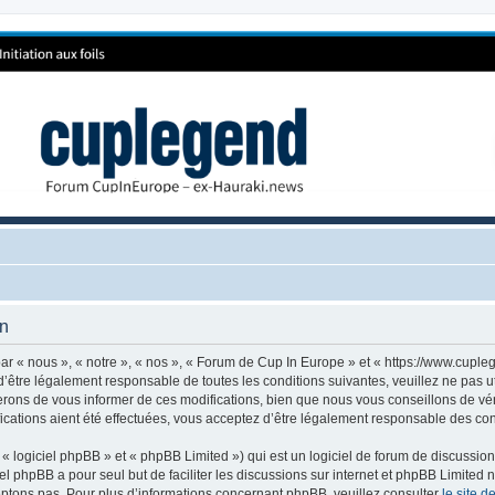
on
r « nous », « notre », « nos », « Forum de Cup In Europe » et « https://www.cuple
’être légalement responsable de toutes les conditions suivantes, veuillez ne pas 
rons de vous informer de ces modifications, bien que nous vous conseillons de vér
cations aient été effectuées, vous acceptez d’être légalement responsable des cond
 logiciel phpBB » et « phpBB Limited ») qui est un logiciel de forum de discussio
iel phpBB a pour seul but de faciliter les discussions sur internet et phpBB Limit
ptons pas. Pour plus d’informations concernant phpBB, veuillez consulter
le site 