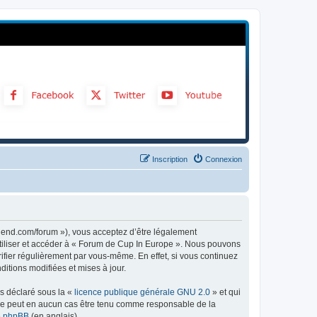
Inscription
Connexion
gend.com/forum »), vous acceptez d’être légalement
utiliser et accéder à « Forum de Cup In Europe ». Nous pouvons
ifier régulièrement par vous-même. En effet, si vous continuez
itions modifiées et mises à jour.
ns déclaré sous la «
licence publique générale GNU 2.0
» et qui
ed ne peut en aucun cas être tenu comme responsable de la
de phpBB
(en anglais).