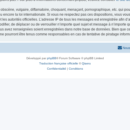
obscène, vulgaire, diffamatoire, choquant, menaçant, pornographique, etc. qui pourr
 encore la loi internationale. Si vous ne respectez pas ces dispositions, vous vou
 et les autorités officielles. L’adresse IP de tous les messages est enregistrée afin 
odifier, de déplacer ou de verrouiller n’importe quel sujet et message à n’importe 
vous avez renseignées soient enregistrées dans notre base de données. Bien que ces
 ne pourront être tenus comme responsables en cas de tentative de piratage infor
Nous
Développé par
phpBB
® Forum Software © phpBB Limited
Traduction française officielle
©
Qiaeru
Confidentialité
|
Conditions