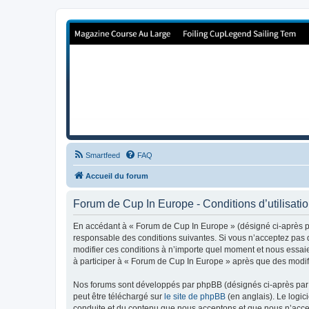
Forum de Cup In Europe
Le forum de l'America's Cup!
Smartfeed
FAQ
Accueil du forum
Forum de Cup In Europe - Conditions d’utilisati
En accédant à « Forum de Cup In Europe » (désigné ci-après pa
responsable des conditions suivantes. Si vous n’acceptez pas d
modifier ces conditions à n’importe quel moment et nous essaie
à participer à « Forum de Cup In Europe » après que des modifi
Nos forums sont développés par phpBB (désignés ci-après par «
peut être téléchargé sur
le site de phpBB
(en anglais). Le logic
conduite et du contenu que nous acceptons et que nous n’acce