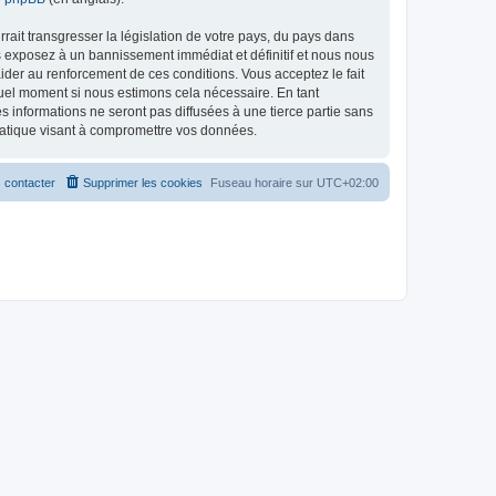
ait transgresser la législation de votre pays, du pays dans
s exposez à un bannissement immédiat et définitif et nous nous
d’aider au renforcement de ces conditions. Vous acceptez le fait
quel moment si nous estimons cela nécessaire. En tant
 informations ne seront pas diffusées à une tierce partie sans
matique visant à compromettre vos données.
 contacter
Supprimer les cookies
Fuseau horaire sur
UTC+02:00