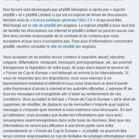
Nos forums sont développés par phpBB (désignés ci-après par « logiciel
phpBB » et « phpBB Limited ») qui est un logiciel de forum de discussions
déclaré sous la «
licence publique générale GNU 2.0
» et qui peut être
téléchargé sur
le site de phpBB
(en anglais). Le logiciel phpBB a pour seul but
de faciliter les discussions sur internet et phpBB Limited ne peut en aucun cas
être tenu comme responsable de la conduite et du contenu que nous
acceptons et que nous n’acceptons pas. Pour plus d’informations concernant
phpBB, veuillez consulter
le site de phpBB
(en anglais).
Vous acceptez de ne publier aucun contenu à caractère abusif, obscène,
vulgaire, diffamatoire, choquant, menaçant, pornographique, etc. qui pourrait
transgresser la législation de votre pays, du pays dans lequel le serveur de
« Forum de Cup In Europe » est hébergé ou encore la loi internationale. Si
vous ne respectez pas ces dispositions, vous vous exposez à un
bannissement immédiat et définitif et nous nous réservons le droit d’avertir
votre fournisseur d’accès à internet et les autorités officielles. L’adresse IP de
tous les messages est enregistrée afin d’aider au renforcement de ces
conditions. Vous acceptez le fait que « Forum de Cup In Europe » ait le droit de
supprimer, de modifier, de déplacer ou de verrouiller n’importe quel sujet et
message à n’importe quel moment si nous estimons cela nécessaire. En tant
qu’utilisateur, vous acceptez que toutes les informations que vous avez
renseignées soient enregistrées dans notre base de données. Bien que ces
informations ne seront pas diffusées à une tierce partie sans votre
consentement, ni « Forum de Cup In Europe », ni phpBB, ne pourront être
tenus comme responsables en cas de tentative de piratage informatique visant