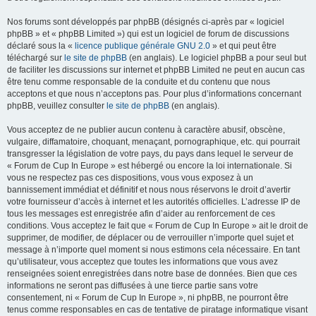
Nos forums sont développés par phpBB (désignés ci-après par « logiciel
phpBB » et « phpBB Limited ») qui est un logiciel de forum de discussions
déclaré sous la «
licence publique générale GNU 2.0
» et qui peut être
téléchargé sur
le site de phpBB
(en anglais). Le logiciel phpBB a pour seul but
de faciliter les discussions sur internet et phpBB Limited ne peut en aucun cas
être tenu comme responsable de la conduite et du contenu que nous
acceptons et que nous n’acceptons pas. Pour plus d’informations concernant
phpBB, veuillez consulter
le site de phpBB
(en anglais).
Vous acceptez de ne publier aucun contenu à caractère abusif, obscène,
vulgaire, diffamatoire, choquant, menaçant, pornographique, etc. qui pourrait
transgresser la législation de votre pays, du pays dans lequel le serveur de
« Forum de Cup In Europe » est hébergé ou encore la loi internationale. Si
vous ne respectez pas ces dispositions, vous vous exposez à un
bannissement immédiat et définitif et nous nous réservons le droit d’avertir
votre fournisseur d’accès à internet et les autorités officielles. L’adresse IP de
tous les messages est enregistrée afin d’aider au renforcement de ces
conditions. Vous acceptez le fait que « Forum de Cup In Europe » ait le droit de
supprimer, de modifier, de déplacer ou de verrouiller n’importe quel sujet et
message à n’importe quel moment si nous estimons cela nécessaire. En tant
qu’utilisateur, vous acceptez que toutes les informations que vous avez
renseignées soient enregistrées dans notre base de données. Bien que ces
informations ne seront pas diffusées à une tierce partie sans votre
consentement, ni « Forum de Cup In Europe », ni phpBB, ne pourront être
tenus comme responsables en cas de tentative de piratage informatique visant