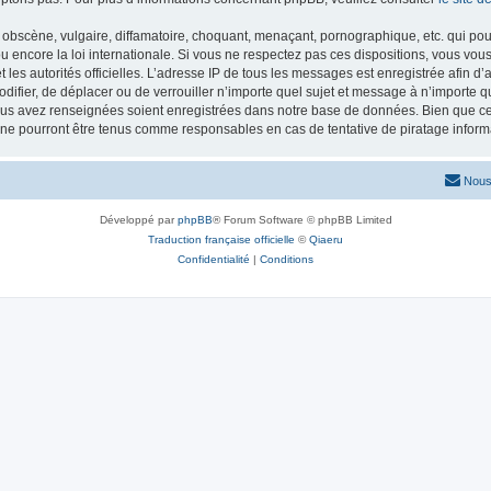
obscène, vulgaire, diffamatoire, choquant, menaçant, pornographique, etc. qui pourr
 encore la loi internationale. Si vous ne respectez pas ces dispositions, vous vou
 et les autorités officielles. L’adresse IP de tous les messages est enregistrée afin 
odifier, de déplacer ou de verrouiller n’importe quel sujet et message à n’importe 
vous avez renseignées soient enregistrées dans notre base de données. Bien que ces
 ne pourront être tenus comme responsables en cas de tentative de piratage infor
Nous
Développé par
phpBB
® Forum Software © phpBB Limited
Traduction française officielle
©
Qiaeru
Confidentialité
|
Conditions