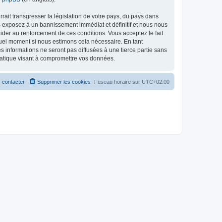
ait transgresser la législation de votre pays, du pays dans
s exposez à un bannissement immédiat et définitif et nous nous
d’aider au renforcement de ces conditions. Vous acceptez le fait
quel moment si nous estimons cela nécessaire. En tant
 informations ne seront pas diffusées à une tierce partie sans
matique visant à compromettre vos données.
 contacter
Supprimer les cookies
Fuseau horaire sur
UTC+02:00