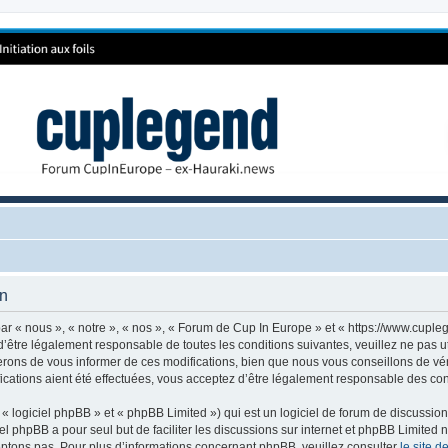
on
r « nous », « notre », « nos », « Forum de Cup In Europe » et « https://www.cuple
’être légalement responsable de toutes les conditions suivantes, veuillez ne pas 
rons de vous informer de ces modifications, bien que nous vous conseillons de vér
cations aient été effectuées, vous acceptez d’être légalement responsable des cond
 logiciel phpBB » et « phpBB Limited ») qui est un logiciel de forum de discussio
iel phpBB a pour seul but de faciliter les discussions sur internet et phpBB Limit
ptons pas. Pour plus d’informations concernant phpBB, veuillez consulter
le site 