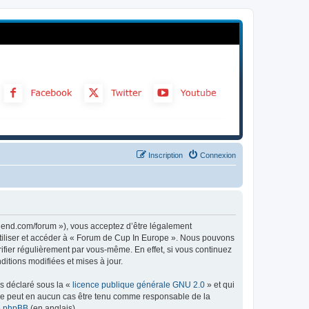
Inscription
Connexion
gend.com/forum »), vous acceptez d’être légalement
utiliser et accéder à « Forum de Cup In Europe ». Nous pouvons
ifier régulièrement par vous-même. En effet, si vous continuez
itions modifiées et mises à jour.
ns déclaré sous la «
licence publique générale GNU 2.0
» et qui
ed ne peut en aucun cas être tenu comme responsable de la
de phpBB
(en anglais).