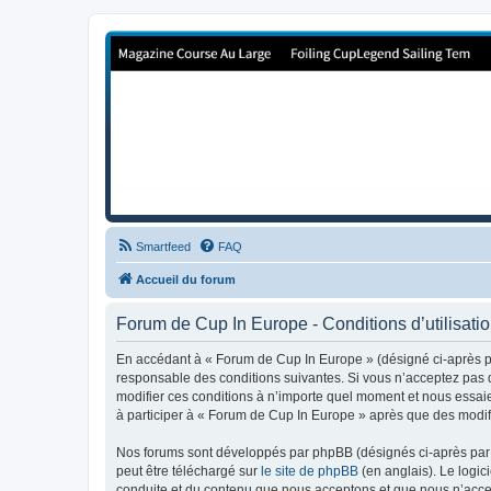
Forum de Cup In Europe
Le forum de l'America's Cup!
Smartfeed
FAQ
Accueil du forum
Forum de Cup In Europe - Conditions d’utilisati
En accédant à « Forum de Cup In Europe » (désigné ci-après pa
responsable des conditions suivantes. Si vous n’acceptez pas d
modifier ces conditions à n’importe quel moment et nous essaie
à participer à « Forum de Cup In Europe » après que des modifi
Nos forums sont développés par phpBB (désignés ci-après par «
peut être téléchargé sur
le site de phpBB
(en anglais). Le logic
conduite et du contenu que nous acceptons et que nous n’acce