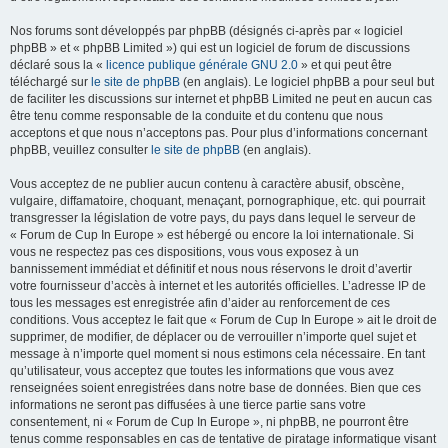
Nos forums sont développés par phpBB (désignés ci-après par « logiciel
phpBB » et « phpBB Limited ») qui est un logiciel de forum de discussions
déclaré sous la «
licence publique générale GNU 2.0
» et qui peut être
téléchargé sur
le site de phpBB
(en anglais). Le logiciel phpBB a pour seul but
de faciliter les discussions sur internet et phpBB Limited ne peut en aucun cas
être tenu comme responsable de la conduite et du contenu que nous
acceptons et que nous n’acceptons pas. Pour plus d’informations concernant
phpBB, veuillez consulter
le site de phpBB
(en anglais).
Vous acceptez de ne publier aucun contenu à caractère abusif, obscène,
vulgaire, diffamatoire, choquant, menaçant, pornographique, etc. qui pourrait
transgresser la législation de votre pays, du pays dans lequel le serveur de
« Forum de Cup In Europe » est hébergé ou encore la loi internationale. Si
vous ne respectez pas ces dispositions, vous vous exposez à un
bannissement immédiat et définitif et nous nous réservons le droit d’avertir
votre fournisseur d’accès à internet et les autorités officielles. L’adresse IP de
tous les messages est enregistrée afin d’aider au renforcement de ces
conditions. Vous acceptez le fait que « Forum de Cup In Europe » ait le droit de
supprimer, de modifier, de déplacer ou de verrouiller n’importe quel sujet et
message à n’importe quel moment si nous estimons cela nécessaire. En tant
qu’utilisateur, vous acceptez que toutes les informations que vous avez
renseignées soient enregistrées dans notre base de données. Bien que ces
informations ne seront pas diffusées à une tierce partie sans votre
consentement, ni « Forum de Cup In Europe », ni phpBB, ne pourront être
tenus comme responsables en cas de tentative de piratage informatique visant