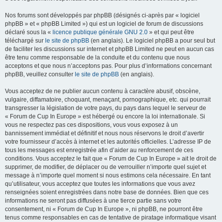
Nos forums sont développés par phpBB (désignés ci-après par « logiciel
phpBB » et « phpBB Limited ») qui est un logiciel de forum de discussions
déclaré sous la «
licence publique générale GNU 2.0
» et qui peut être
téléchargé sur
le site de phpBB
(en anglais). Le logiciel phpBB a pour seul but
de faciliter les discussions sur internet et phpBB Limited ne peut en aucun cas
être tenu comme responsable de la conduite et du contenu que nous
acceptons et que nous n’acceptons pas. Pour plus d’informations concernant
phpBB, veuillez consulter
le site de phpBB
(en anglais).
Vous acceptez de ne publier aucun contenu à caractère abusif, obscène,
vulgaire, diffamatoire, choquant, menaçant, pornographique, etc. qui pourrait
transgresser la législation de votre pays, du pays dans lequel le serveur de
« Forum de Cup In Europe » est hébergé ou encore la loi internationale. Si
vous ne respectez pas ces dispositions, vous vous exposez à un
bannissement immédiat et définitif et nous nous réservons le droit d’avertir
votre fournisseur d’accès à internet et les autorités officielles. L’adresse IP de
tous les messages est enregistrée afin d’aider au renforcement de ces
conditions. Vous acceptez le fait que « Forum de Cup In Europe » ait le droit de
supprimer, de modifier, de déplacer ou de verrouiller n’importe quel sujet et
message à n’importe quel moment si nous estimons cela nécessaire. En tant
qu’utilisateur, vous acceptez que toutes les informations que vous avez
renseignées soient enregistrées dans notre base de données. Bien que ces
informations ne seront pas diffusées à une tierce partie sans votre
consentement, ni « Forum de Cup In Europe », ni phpBB, ne pourront être
tenus comme responsables en cas de tentative de piratage informatique visant