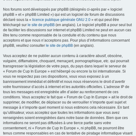
Nos forums sont développés par phpBB (désignés ci-après par « logiciel
phpBB » et « phpBB Limited ») qui est un logiciel de forum de discussions
déclaré sous la «
licence publique générale GNU 2.0
» et qui peut être
téléchargé sur
le site de phpBB
(en anglais). Le logiciel phpBB a pour seul but
de faciliter les discussions sur internet et phpBB Limited ne peut en aucun cas
être tenu comme responsable de la conduite et du contenu que nous
acceptons et que nous n’acceptons pas. Pour plus d’informations concernant
phpBB, veuillez consulter
le site de phpBB
(en anglais).
Vous acceptez de ne publier aucun contenu à caractère abusif, obscène,
vulgaire, diffamatoire, choquant, menaçant, pornographique, etc. qui pourrait
transgresser la législation de votre pays, du pays dans lequel le serveur de
« Forum de Cup In Europe » est hébergé ou encore la loi internationale. Si
vous ne respectez pas ces dispositions, vous vous exposez à un
bannissement immédiat et définitif et nous nous réservons le droit d’avertir
votre fournisseur d’accès à internet et les autorités officielles. L’adresse IP de
tous les messages est enregistrée afin d’aider au renforcement de ces
conditions. Vous acceptez le fait que « Forum de Cup In Europe » ait le droit de
supprimer, de modifier, de déplacer ou de verrouiller n’importe quel sujet et
message à n’importe quel moment si nous estimons cela nécessaire. En tant
qu’utilisateur, vous acceptez que toutes les informations que vous avez
renseignées soient enregistrées dans notre base de données. Bien que ces
informations ne seront pas diffusées à une tierce partie sans votre
consentement, ni « Forum de Cup In Europe », ni phpBB, ne pourront être
tenus comme responsables en cas de tentative de piratage informatique visant