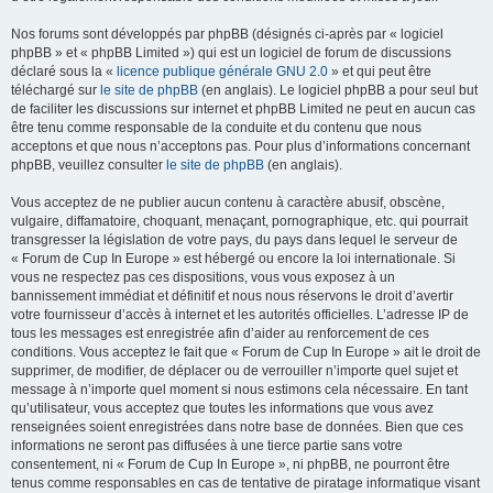
Nos forums sont développés par phpBB (désignés ci-après par « logiciel
phpBB » et « phpBB Limited ») qui est un logiciel de forum de discussions
déclaré sous la «
licence publique générale GNU 2.0
» et qui peut être
téléchargé sur
le site de phpBB
(en anglais). Le logiciel phpBB a pour seul but
de faciliter les discussions sur internet et phpBB Limited ne peut en aucun cas
être tenu comme responsable de la conduite et du contenu que nous
acceptons et que nous n’acceptons pas. Pour plus d’informations concernant
phpBB, veuillez consulter
le site de phpBB
(en anglais).
Vous acceptez de ne publier aucun contenu à caractère abusif, obscène,
vulgaire, diffamatoire, choquant, menaçant, pornographique, etc. qui pourrait
transgresser la législation de votre pays, du pays dans lequel le serveur de
« Forum de Cup In Europe » est hébergé ou encore la loi internationale. Si
vous ne respectez pas ces dispositions, vous vous exposez à un
bannissement immédiat et définitif et nous nous réservons le droit d’avertir
votre fournisseur d’accès à internet et les autorités officielles. L’adresse IP de
tous les messages est enregistrée afin d’aider au renforcement de ces
conditions. Vous acceptez le fait que « Forum de Cup In Europe » ait le droit de
supprimer, de modifier, de déplacer ou de verrouiller n’importe quel sujet et
message à n’importe quel moment si nous estimons cela nécessaire. En tant
qu’utilisateur, vous acceptez que toutes les informations que vous avez
renseignées soient enregistrées dans notre base de données. Bien que ces
informations ne seront pas diffusées à une tierce partie sans votre
consentement, ni « Forum de Cup In Europe », ni phpBB, ne pourront être
tenus comme responsables en cas de tentative de piratage informatique visant