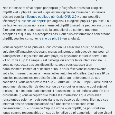
Nos forums sont développés par phpBB (désignés ci-après par « logiciel
phpBB » et « phpBB Limited ») qui est un logiciel de forum de discussions
déclaré sous la «
licence publique générale GNU 2.0
» et qui peut être
téléchargé sur
le site de phpBB
(en anglais). Le logiciel phpBB a pour seul but
de faciliter les discussions sur internet et phpBB Limited ne peut en aucun cas
être tenu comme responsable de la conduite et du contenu que nous
acceptons et que nous n’acceptons pas. Pour plus d’informations concernant
phpBB, veuillez consulter
le site de phpBB
(en anglais).
Vous acceptez de ne publier aucun contenu à caractère abusif, obscène,
vulgaire, diffamatoire, choquant, menaçant, pornographique, etc. qui pourrait
transgresser la législation de votre pays, du pays dans lequel le serveur de
« Forum de Cup In Europe » est hébergé ou encore la loi internationale. Si
vous ne respectez pas ces dispositions, vous vous exposez à un
bannissement immédiat et définitif et nous nous réservons le droit d’avertir
votre fournisseur d’accès à internet et les autorités officielles. L’adresse IP de
tous les messages est enregistrée afin d’aider au renforcement de ces
conditions. Vous acceptez le fait que « Forum de Cup In Europe » ait le droit de
supprimer, de modifier, de déplacer ou de verrouiller n’importe quel sujet et
message à n’importe quel moment si nous estimons cela nécessaire. En tant
qu’utilisateur, vous acceptez que toutes les informations que vous avez
renseignées soient enregistrées dans notre base de données. Bien que ces
informations ne seront pas diffusées à une tierce partie sans votre
consentement, ni « Forum de Cup In Europe », ni phpBB, ne pourront être
tenus comme responsables en cas de tentative de piratage informatique visant