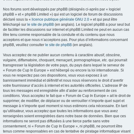
Nos forums sont développés par phpBB (désignés ci-après par « logiciel
phpBB » et « phpBB Limited ») qui est un logiciel de forum de discussions
déclaré sous la «
licence publique générale GNU 2.0
» et qui peut être
téléchargé sur
le site de phpBB
(en anglais). Le logiciel phpBB a pour seul but
de faciliter les discussions sur internet et phpBB Limited ne peut en aucun cas
être tenu comme responsable de la conduite et du contenu que nous
acceptons et que nous n’acceptons pas. Pour plus d’informations concernant
phpBB, veuillez consulter
le site de phpBB
(en anglais).
Vous acceptez de ne publier aucun contenu à caractère abusif, obscène,
vulgaire, diffamatoire, choquant, menaçant, pornographique, etc. qui pourrait
transgresser la législation de votre pays, du pays dans lequel le serveur de
« Forum de Cup In Europe » est hébergé ou encore la loi internationale. Si
vous ne respectez pas ces dispositions, vous vous exposez à un
bannissement immédiat et définitif et nous nous réservons le droit d’avertir
votre fournisseur d’accès à internet et les autorités officielles. L’adresse IP de
tous les messages est enregistrée afin d’aider au renforcement de ces
conditions. Vous acceptez le fait que « Forum de Cup In Europe » ait le droit de
supprimer, de modifier, de déplacer ou de verrouiller n’importe quel sujet et
message à n’importe quel moment si nous estimons cela nécessaire. En tant
qu’utilisateur, vous acceptez que toutes les informations que vous avez
renseignées soient enregistrées dans notre base de données. Bien que ces
informations ne seront pas diffusées à une tierce partie sans votre
consentement, ni « Forum de Cup In Europe », ni phpBB, ne pourront être
tenus comme responsables en cas de tentative de piratage informatique visant