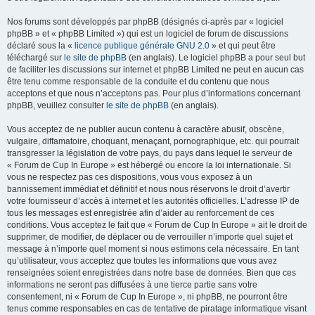
Nos forums sont développés par phpBB (désignés ci-après par « logiciel
phpBB » et « phpBB Limited ») qui est un logiciel de forum de discussions
déclaré sous la «
licence publique générale GNU 2.0
» et qui peut être
téléchargé sur
le site de phpBB
(en anglais). Le logiciel phpBB a pour seul but
de faciliter les discussions sur internet et phpBB Limited ne peut en aucun cas
être tenu comme responsable de la conduite et du contenu que nous
acceptons et que nous n’acceptons pas. Pour plus d’informations concernant
phpBB, veuillez consulter
le site de phpBB
(en anglais).
Vous acceptez de ne publier aucun contenu à caractère abusif, obscène,
vulgaire, diffamatoire, choquant, menaçant, pornographique, etc. qui pourrait
transgresser la législation de votre pays, du pays dans lequel le serveur de
« Forum de Cup In Europe » est hébergé ou encore la loi internationale. Si
vous ne respectez pas ces dispositions, vous vous exposez à un
bannissement immédiat et définitif et nous nous réservons le droit d’avertir
votre fournisseur d’accès à internet et les autorités officielles. L’adresse IP de
tous les messages est enregistrée afin d’aider au renforcement de ces
conditions. Vous acceptez le fait que « Forum de Cup In Europe » ait le droit de
supprimer, de modifier, de déplacer ou de verrouiller n’importe quel sujet et
message à n’importe quel moment si nous estimons cela nécessaire. En tant
qu’utilisateur, vous acceptez que toutes les informations que vous avez
renseignées soient enregistrées dans notre base de données. Bien que ces
informations ne seront pas diffusées à une tierce partie sans votre
consentement, ni « Forum de Cup In Europe », ni phpBB, ne pourront être
tenus comme responsables en cas de tentative de piratage informatique visant