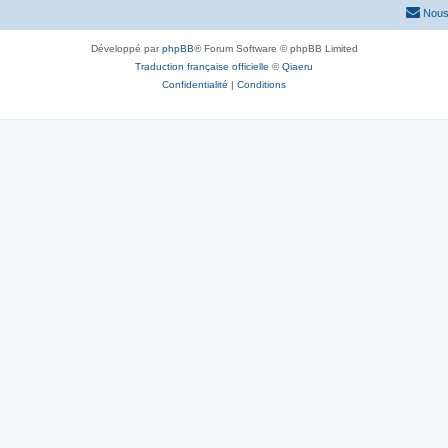
Nous
Développé par
phpBB
® Forum Software © phpBB Limited
Traduction française officielle
©
Qiaeru
Confidentialité
|
Conditions