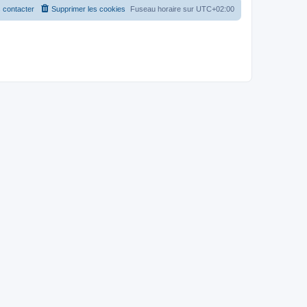
 contacter
Supprimer les cookies
Fuseau horaire sur
UTC+02:00