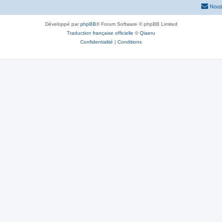
Nous
Développé par
phpBB
® Forum Software © phpBB Limited
Traduction française officielle
©
Qiaeru
Confidentialité
|
Conditions